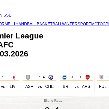
NISSE
ORMEL 1
HANDBALL
BASKETBALL
WINTERSPORT
MOTOGP
emier League
 AFC
.03.2026
 : 1
1 : 4
0 : 1
vs
vs
vs
LIV
ASV
CHE
BRI
ARS
FUL
Elland Road