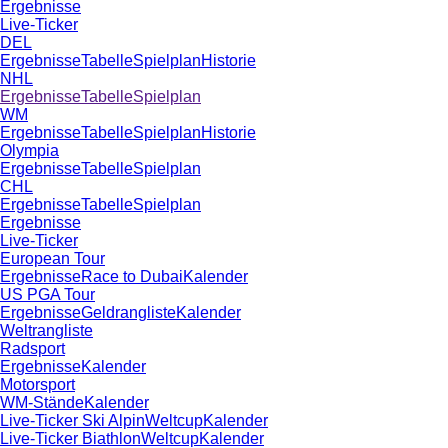
Ergebnisse
Live-Ticker
DEL
Ergebnisse
Tabelle
Spielplan
Historie
NHL
Ergebnisse
Tabelle
Spielplan
WM
Ergebnisse
Tabelle
Spielplan
Historie
Olympia
Ergebnisse
Tabelle
Spielplan
CHL
Ergebnisse
Tabelle
Spielplan
Ergebnisse
Live-Ticker
European Tour
Ergebnisse
Race to Dubai
Kalender
US PGA Tour
Ergebnisse
Geldrangliste
Kalender
Weltrangliste
Radsport
Ergebnisse
Kalender
Motorsport
WM-Stände
Kalender
Live-Ticker Ski Alpin
Weltcup
Kalender
Live-Ticker Biathlon
Weltcup
Kalender