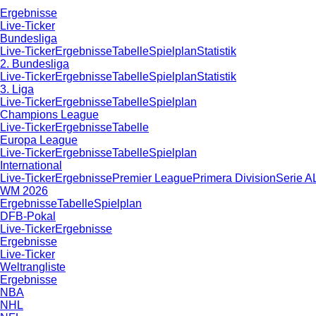
Ergebnisse
Live-Ticker
Bundesliga
Live-Ticker
Ergebnisse
Tabelle
Spielplan
Statistik
2. Bundesliga
Live-Ticker
Ergebnisse
Tabelle
Spielplan
Statistik
3. Liga
Live-Ticker
Ergebnisse
Tabelle
Spielplan
Champions League
Live-Ticker
Ergebnisse
Tabelle
Europa League
Live-Ticker
Ergebnisse
Tabelle
Spielplan
International
Live-Ticker
Ergebnisse
Premier League
Primera Division
Serie A
WM 2026
Ergebnisse
Tabelle
Spielplan
DFB-Pokal
Live-Ticker
Ergebnisse
Ergebnisse
Live-Ticker
Weltrangliste
Ergebnisse
NBA
NHL