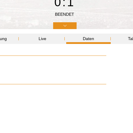
0:1
BEENDET
lung
Live
Daten
Ta