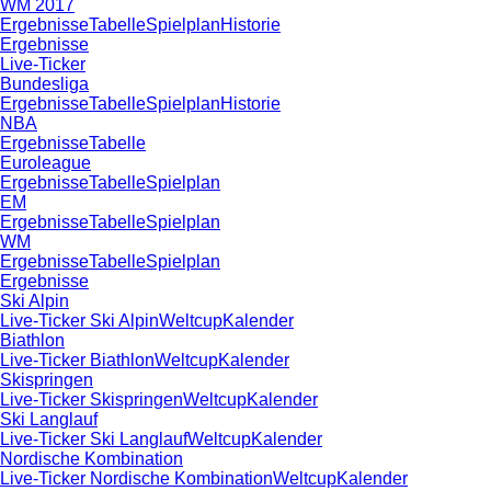
WM 2017
Ergebnisse
Tabelle
Spielplan
Historie
Ergebnisse
Live-Ticker
Bundesliga
Ergebnisse
Tabelle
Spielplan
Historie
NBA
Ergebnisse
Tabelle
Euroleague
Ergebnisse
Tabelle
Spielplan
EM
Ergebnisse
Tabelle
Spielplan
WM
Ergebnisse
Tabelle
Spielplan
Ergebnisse
Ski Alpin
Live-Ticker Ski Alpin
Weltcup
Kalender
Biathlon
Live-Ticker Biathlon
Weltcup
Kalender
Skispringen
Live-Ticker Skispringen
Weltcup
Kalender
Ski Langlauf
Live-Ticker Ski Langlauf
Weltcup
Kalender
Nordische Kombination
Live-Ticker Nordische Kombination
Weltcup
Kalender