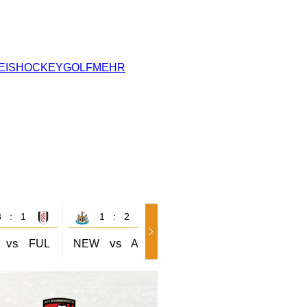
EISHOCKEY
GOLF
MEHR
3 : 1
1 : 2
1 : 1
vs
vs
vs
FUL
NEW
ARS
EVE
WHU