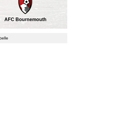
AFC Bournemouth
belle