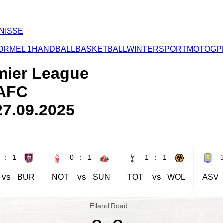
NISSE
ORMEL 1
HANDBALL
BASKETBALL
WINTERSPORT
MOTOGP
emier League
 AFC
7.09.2025
 : 1
0 : 1
1 : 1
vs
vs
vs
BUR
NOT
SUN
TOT
WOL
ASV
Elland Road