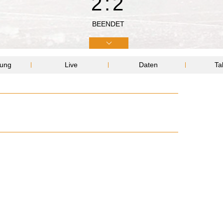
2:2
BEENDET
lung
Live
Daten
Ta