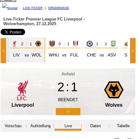
LIVE-TICKER
|
ERGEBNISSE
Live-Ticker Premier League
FC Liverpool -
Wolverhampton, 27.12.2025
2 : 1
0 : 1
1 : 2
1 
VE
LIV
vs
WOL
WHU
vs
FUL
CHE
vs
ASV
SUN
Anfield
2:1
BEENDET
Liverpool
Wolves
Vorschau
Aufstellung
Live
Daten
Tabelle