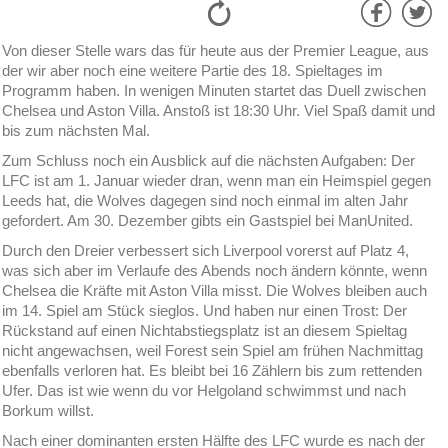
Von dieser Stelle wars das für heute aus der Premier League, aus
der wir aber noch eine weitere Partie des 18. Spieltages im
Programm haben. In wenigen Minuten startet das Duell zwischen
Chelsea und Aston Villa. Anstoß ist 18:30 Uhr. Viel Spaß damit und
bis zum nächsten Mal.
Zum Schluss noch ein Ausblick auf die nächsten Aufgaben: Der
LFC ist am 1. Januar wieder dran, wenn man ein Heimspiel gegen
Leeds hat, die Wolves dagegen sind noch einmal im alten Jahr
gefordert. Am 30. Dezember gibts ein Gastspiel bei ManUnited.
Durch den Dreier verbessert sich Liverpool vorerst auf Platz 4,
was sich aber im Verlaufe des Abends noch ändern könnte, wenn
Chelsea die Kräfte mit Aston Villa misst. Die Wolves bleiben auch
im 14. Spiel am Stück sieglos. Und haben nur einen Trost: Der
Rückstand auf einen Nichtabstiegsplatz ist an diesem Spieltag
nicht angewachsen, weil Forest sein Spiel am frühen Nachmittag
ebenfalls verloren hat. Es bleibt bei 16 Zählern bis zum rettenden
Ufer. Das ist wie wenn du vor Helgoland schwimmst und nach
Borkum willst.
Nach einer dominanten ersten Hälfte des LFC wurde es nach der