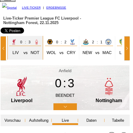
LIVE-TICKER
|
ERGEBNISSE
Live-Ticker Premier League
FC Liverpool -
Nottingham Forest, 22.11.2025
0 : 3
0 : 2
2 : 1
1 
UN
LIV
vs
NOT
WOL
vs
CRY
NEW
vs
MAC
LEE
Anfield
0:3
BEENDET
Liverpool
Nottingham
Vorschau
Aufstellung
Live
Daten
Tabelle