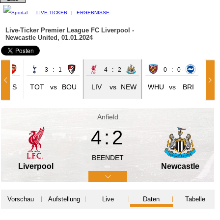
LIVE-TICKER
|
ERGEBNISSE
Live-Ticker Premier League
FC Liverpool -
Newcastle United, 01.01.2024
1
3 : 1
4 : 2
0 : 0
ARS
TOT
vs
BOU
LIV
vs
NEW
WHU
vs
BRI
Anfield
4:2
BEENDET
Liverpool
Newcastle
Vorschau
Aufstellung
Live
Daten
Tabelle