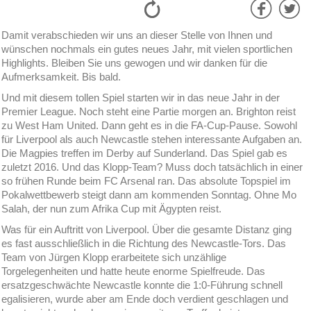
Damit verabschieden wir uns an dieser Stelle von Ihnen und
wünschen nochmals ein gutes neues Jahr, mit vielen sportlichen
Highlights. Bleiben Sie uns gewogen und wir danken für die
Aufmerksamkeit. Bis bald.
Und mit diesem tollen Spiel starten wir in das neue Jahr in der
Premier League. Noch steht eine Partie morgen an. Brighton reist
zu West Ham United. Dann geht es in die FA-Cup-Pause. Sowohl
für Liverpool als auch Newcastle stehen interessante Aufgaben an.
Die Magpies treffen im Derby auf Sunderland. Das Spiel gab es
zuletzt 2016. Und das Klopp-Team? Muss doch tatsächlich in einer
so frühen Runde beim FC Arsenal ran. Das absolute Topspiel im
Pokalwettbewerb steigt dann am kommenden Sonntag. Ohne Mo
Salah, der nun zum Afrika Cup mit Ägypten reist.
Was für ein Auftritt von Liverpool. Über die gesamte Distanz ging
es fast ausschließlich in die Richtung des Newcastle-Tors. Das
Team von Jürgen Klopp erarbeitete sich unzählige
Torgelegenheiten und hatte heute enorme Spielfreude. Das
ersatzgeschwächte Newcastle konnte die 1:0-Führung schnell
egalisieren, wurde aber am Ende doch verdient geschlagen und