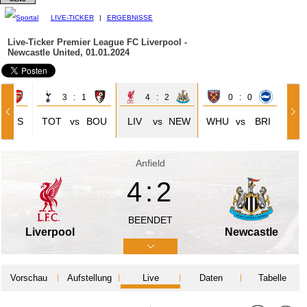
LIVE-TICKER
|
ERGEBNISSE
Live-Ticker Premier League
FC Liverpool -
Newcastle United, 01.01.2024
1
3 : 1
4 : 2
0 : 0
ARS
TOT
vs
BOU
LIV
vs
NEW
WHU
vs
BRI
Anfield
4:2
BEENDET
Liverpool
Newcastle
Vorschau
Aufstellung
Live
Daten
Tabelle