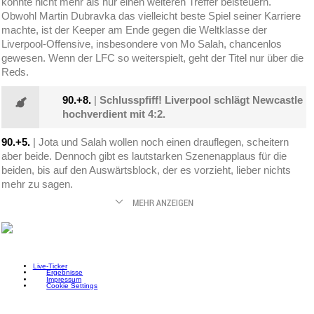
konnte nicht mehr als nur einen weiteren Treffer beisteuern.
Obwohl Martin Dubravka das vielleicht beste Spiel seiner Karriere
machte, ist der Keeper am Ende gegen die Weltklasse der
Liverpool-Offensive, insbesondere von Mo Salah, chancenlos
gewesen. Wenn der LFC so weiterspielt, geht der Titel nur über die
Reds.
90.+8.
|
Schlusspfiff! Liverpool schlägt Newcastle
hochverdient mit 4:2.
90.+5.
| Jota und Salah wollen noch einen drauflegen, scheitern
aber beide. Dennoch gibt es lautstarken Szenenapplaus für die
beiden, bis auf den Auswärtsblock, der es vorzieht, lieber nichts
mehr zu sagen.
Live-Ticker
Ergebnisse
Impressum
Cookie Settings