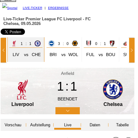
LIVE-TICKER
|
ERGEBNISSE
Live-Ticker Premier League
FC Liverpool - FC
Chelsea, 09.05.2026
1 : 1
3 : 0
0 : 1
0 
LIV
vs
CHE
BRI
vs
WOL
FUL
vs
BOU
SUN
Anfield
1:1
BEENDET
Liverpool
Chelsea
Vorschau
Aufstellung
Live
Daten
Tabelle