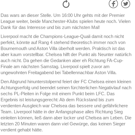
Das wars an dieser Stelle. Um 16:00 Uhr gehts mit der Premier
League weiter, beide Manchester-Klubs spielen heute noch. Vielen
Dank für das Interesse und bis zum nächsten Mal!
Liverpool macht die Champions-League-Quali damit noch nicht
perfekt, könnte auf Rang 4 stehend theoretisch immer noch von
Bournemouth und Aston Villa überholt werden. Praktisch ist das
aber kaum vorstellbar. Chelsea hilft der Punkt als Neunter natürlich
auch nicht. Da gehen die Gedanken aber eh Richtung FA-Cup-
Finale am nächsten Samstag. Liverpool spielt zuvor am
ungewohnten Freitagabend bei Tabellennachbar Aston Villa.
Den Abgrund hinunterstolpernd feiert der FC Chelsea einen kleinen
Achtungserfolg und beendet seinen fürchterlichen Negativlauf nach
sechs PL-Pleiten in Folge mit einem Punkt beim LFC. Das
Ergebnis ist leistungsgerecht: Ab dem Rückstand bis zum
verdienten Ausgleich war Chelsea das bessere und gefährlichere
Team. Liverpool hätte in der Anfangsphase alles Richtung Sieg
einleiten können, ließ dann aber locker und Chelsea am Leben. Die
letzten 20 Minuten waren dann viel Gewürge, das keinen Sieger
verdient gehabt hätte.