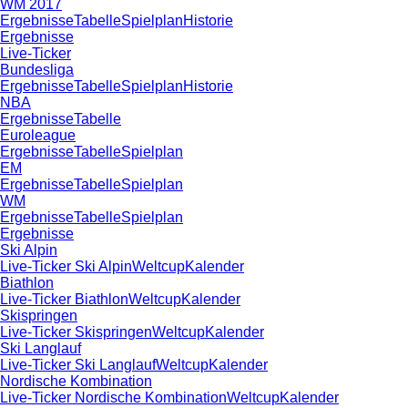
WM 2017
Ergebnisse
Tabelle
Spielplan
Historie
Ergebnisse
Live-Ticker
Bundesliga
Ergebnisse
Tabelle
Spielplan
Historie
NBA
Ergebnisse
Tabelle
Euroleague
Ergebnisse
Tabelle
Spielplan
EM
Ergebnisse
Tabelle
Spielplan
WM
Ergebnisse
Tabelle
Spielplan
Ergebnisse
Ski Alpin
Live-Ticker Ski Alpin
Weltcup
Kalender
Biathlon
Live-Ticker Biathlon
Weltcup
Kalender
Skispringen
Live-Ticker Skispringen
Weltcup
Kalender
Ski Langlauf
Live-Ticker Ski Langlauf
Weltcup
Kalender
Nordische Kombination
Live-Ticker Nordische Kombination
Weltcup
Kalender