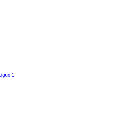
Ligue 1