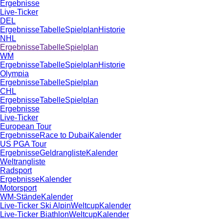
Ergebnisse
Live-Ticker
DEL
Ergebnisse
Tabelle
Spielplan
Historie
NHL
Ergebnisse
Tabelle
Spielplan
WM
Ergebnisse
Tabelle
Spielplan
Historie
Olympia
Ergebnisse
Tabelle
Spielplan
CHL
Ergebnisse
Tabelle
Spielplan
Ergebnisse
Live-Ticker
European Tour
Ergebnisse
Race to Dubai
Kalender
US PGA Tour
Ergebnisse
Geldrangliste
Kalender
Weltrangliste
Radsport
Ergebnisse
Kalender
Motorsport
WM-Stände
Kalender
Live-Ticker Ski Alpin
Weltcup
Kalender
Live-Ticker Biathlon
Weltcup
Kalender