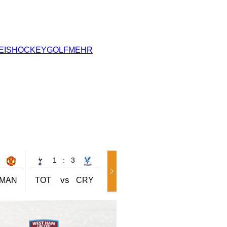
EISHOCKEY
GOLF
MEHR
1 : 3
vs
MAN
TOT
CRY