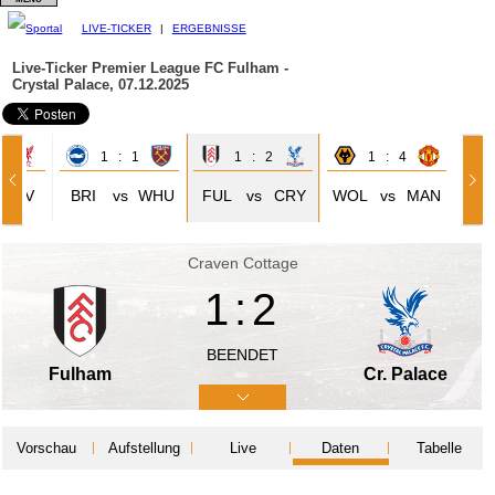
LIVE-TICKER
|
ERGEBNISSE
Live-Ticker Premier League
FC Fulham -
Crystal Palace, 07.12.2025
3
1 : 1
1 : 2
1 : 4
LIV
BRI
vs
WHU
FUL
vs
CRY
WOL
vs
MAN
Craven Cottage
1:2
BEENDET
Fulham
Cr. Palace
Vorschau
Aufstellung
Live
Daten
Tabelle