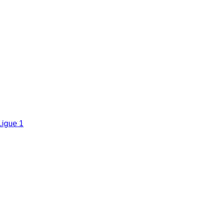
Ligue 1