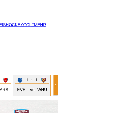
EISHOCKEY
GOLF
MEHR
1 : 1
vs
ARS
EVE
WHU