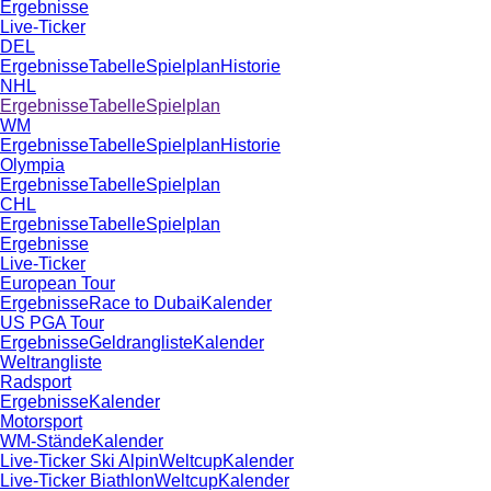
Ergebnisse
Live-Ticker
DEL
Ergebnisse
Tabelle
Spielplan
Historie
NHL
Ergebnisse
Tabelle
Spielplan
WM
Ergebnisse
Tabelle
Spielplan
Historie
Olympia
Ergebnisse
Tabelle
Spielplan
CHL
Ergebnisse
Tabelle
Spielplan
Ergebnisse
Live-Ticker
European Tour
Ergebnisse
Race to Dubai
Kalender
US PGA Tour
Ergebnisse
Geldrangliste
Kalender
Weltrangliste
Radsport
Ergebnisse
Kalender
Motorsport
WM-Stände
Kalender
Live-Ticker Ski Alpin
Weltcup
Kalender
Live-Ticker Biathlon
Weltcup
Kalender