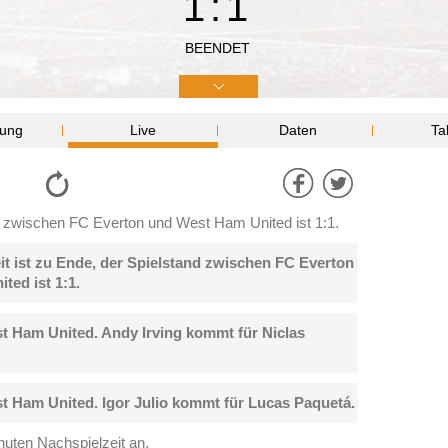
1:1
BEENDET
lung
Live
Daten
Ta
nd zwischen FC Everton und West Ham United ist 1:1.
eit ist zu Ende, der Spielstand zwischen FC Everton
ted ist 1:1.
 Ham United. Andy Irving kommt für Niclas
 Ham United. Igor Julio kommt für Lucas Paquetá.
inuten Nachspielzeit an.