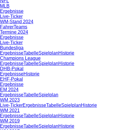
NFL
MLB
Ergebnisse
Live-Ticker
WM-Stand 2024
Fahrer
Teams
Termine 2024
Ergebnisse
Live-Ticker
Bundesliga
Ergebnisse
Tabelle
Spielplan
Historie
Champions League
Ergebnisse
Tabelle
Spielplan
Historie
DHB-Pokal
Ergebnisse
Historie
EHF-Pokal
Ergebnisse
EM 2024
Ergebnisse
Tabelle
Spielplan
WM 2023
Live-Ticker
Ergebnisse
Tabelle
Spielplan
Historie
WM 2021
Ergebnisse
Tabelle
Spielplan
Historie
WM 2019
Ergebnisse
Tabelle
Spielplan
Historie