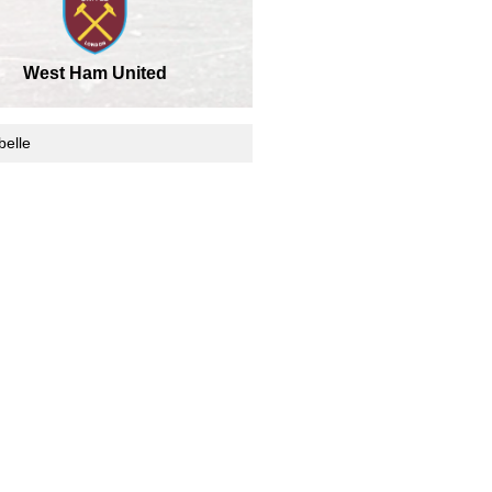
West Ham United
belle