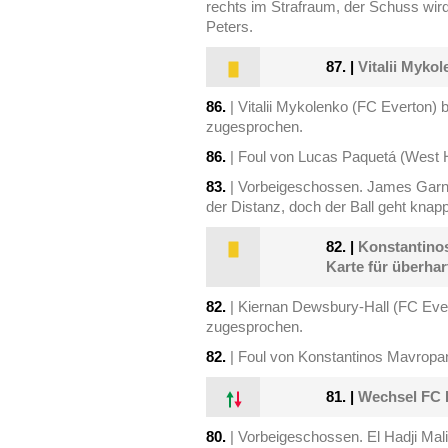
rechts im Strafraum, der Schuss wird
Peters.
87.
|
Vitalii Myko
86.
| Vitalii Mykolenko (FC Everton) 
zugesprochen.
86.
| Foul von Lucas Paquetá (West 
83.
| Vorbeigeschossen. James Garne
der Distanz, doch der Ball geht knapp
82.
|
Konstantino
Karte für überhar
82.
| Kiernan Dewsbury-Hall (FC Ever
zugesprochen.
82.
| Foul von Konstantinos Mavropa
81.
|
Wechsel FC E
80.
| Vorbeigeschossen. El Hadji Mal