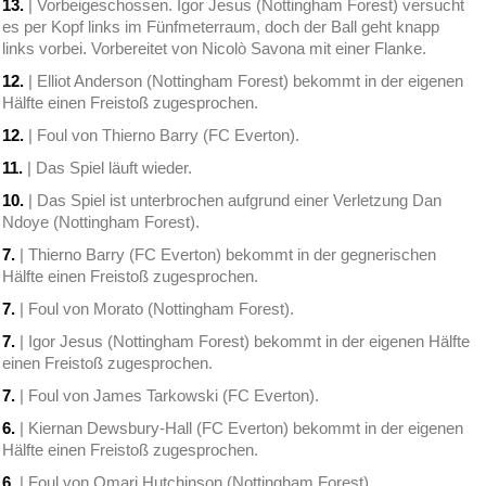
13.
| Vorbeigeschossen. Igor Jesus (Nottingham Forest) versucht
es per Kopf links im Fünfmeterraum, doch der Ball geht knapp
links vorbei. Vorbereitet von Nicolò Savona mit einer Flanke.
12.
| Elliot Anderson (Nottingham Forest) bekommt in der eigenen
Hälfte einen Freistoß zugesprochen.
12.
| Foul von Thierno Barry (FC Everton).
11.
| Das Spiel läuft wieder.
10.
| Das Spiel ist unterbrochen aufgrund einer Verletzung Dan
Ndoye (Nottingham Forest).
7.
| Thierno Barry (FC Everton) bekommt in der gegnerischen
Hälfte einen Freistoß zugesprochen.
7.
| Foul von Morato (Nottingham Forest).
7.
| Igor Jesus (Nottingham Forest) bekommt in der eigenen Hälfte
einen Freistoß zugesprochen.
7.
| Foul von James Tarkowski (FC Everton).
6.
| Kiernan Dewsbury-Hall (FC Everton) bekommt in der eigenen
Hälfte einen Freistoß zugesprochen.
6.
| Foul von Omari Hutchinson (Nottingham Forest).