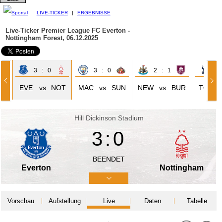
LIVE-TICKER
|
ERGEBNISSE
Live-Ticker Premier League
FC Everton -
Nottingham Forest, 06.12.2025
3 : 0
3 : 0
2 : 1
2 
HE
EVE
vs
NOT
MAC
vs
SUN
NEW
vs
BUR
TOT
Hill Dickinson Stadium
3:0
BEENDET
Everton
Nottingham
Vorschau
Aufstellung
Live
Daten
Tabelle