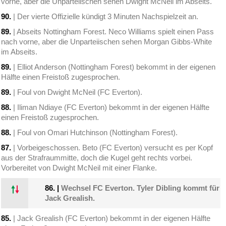
vorne, aber die Unparteiischen sehen Dwight McNeil im Abseits.
90.
| Der vierte Offizielle kündigt 3 Minuten Nachspielzeit an.
89.
| Abseits Nottingham Forest. Neco Williams spielt einen Pass
nach vorne, aber die Unparteiischen sehen Morgan Gibbs-White
im Abseits.
89.
| Elliot Anderson (Nottingham Forest) bekommt in der eigenen
Hälfte einen Freistoß zugesprochen.
89.
| Foul von Dwight McNeil (FC Everton).
88.
| Iliman Ndiaye (FC Everton) bekommt in der eigenen Hälfte
einen Freistoß zugesprochen.
88.
| Foul von Omari Hutchinson (Nottingham Forest).
87.
| Vorbeigeschossen. Beto (FC Everton) versucht es per Kopf
aus der Strafraummitte, doch die Kugel geht rechts vorbei.
Vorbereitet von Dwight McNeil mit einer Flanke.
86.
|
Wechsel FC Everton. Tyler Dibling kommt für
Jack Grealish.
85.
| Jack Grealish (FC Everton) bekommt in der eigenen Hälfte