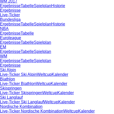
WM 2017
Ergebnisse
Tabelle
Spielplan
Historie
Ergebnisse
Live-Ticker
Bundesliga
Ergebnisse
Tabelle
Spielplan
Historie
NBA
Ergebnisse
Tabelle
Euroleague
Ergebnisse
Tabelle
Spielplan
EM
Ergebnisse
Tabelle
Spielplan
WM
Ergebnisse
Tabelle
Spielplan
Ergebnisse
Ski Alpin
Live-Ticker Ski Alpin
Weltcup
Kalender
Biathlon
Live-Ticker Biathlon
Weltcup
Kalender
Skispringen
Live-Ticker Skispringen
Weltcup
Kalender
Ski Langlauf
Live-Ticker Ski Langlauf
Weltcup
Kalender
Nordische Kombination
Live-Ticker Nordische Kombination
Weltcup
Kalender