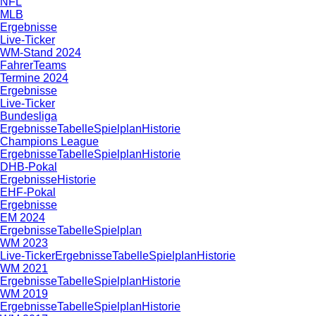
NFL
MLB
Ergebnisse
Live-Ticker
WM-Stand 2024
Fahrer
Teams
Termine 2024
Ergebnisse
Live-Ticker
Bundesliga
Ergebnisse
Tabelle
Spielplan
Historie
Champions League
Ergebnisse
Tabelle
Spielplan
Historie
DHB-Pokal
Ergebnisse
Historie
EHF-Pokal
Ergebnisse
EM 2024
Ergebnisse
Tabelle
Spielplan
WM 2023
Live-Ticker
Ergebnisse
Tabelle
Spielplan
Historie
WM 2021
Ergebnisse
Tabelle
Spielplan
Historie
WM 2019
Ergebnisse
Tabelle
Spielplan
Historie