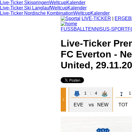
Live-Ticker Skispringen
Weltcup
Kalender
Live-Ticker Ski Langlauf
Weltcup
Kalender
Live-Ticker Nordische Kombination
Weltcup
Kalender
LIVE-TICKER
|
ERGEB
FUSSBALL
TENNIS
US-SPORT
F
Live-Ticker Pr
FC Everton - N
United, 29.11.2
 : 2
3 : 2
1 : 4
1
vs
vs
vs
LEE
SUN
BOU
EVE
NEW
TOT