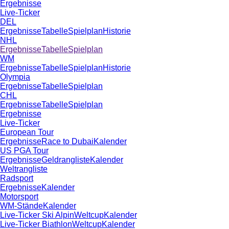
Ergebnisse
Live-Ticker
DEL
Ergebnisse
Tabelle
Spielplan
Historie
NHL
Ergebnisse
Tabelle
Spielplan
WM
Ergebnisse
Tabelle
Spielplan
Historie
Olympia
Ergebnisse
Tabelle
Spielplan
CHL
Ergebnisse
Tabelle
Spielplan
Ergebnisse
Live-Ticker
European Tour
Ergebnisse
Race to Dubai
Kalender
US PGA Tour
Ergebnisse
Geldrangliste
Kalender
Weltrangliste
Radsport
Ergebnisse
Kalender
Motorsport
WM-Stände
Kalender
Live-Ticker Ski Alpin
Weltcup
Kalender
Live-Ticker Biathlon
Weltcup
Kalender