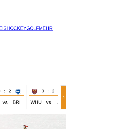
EISHOCKEY
GOLF
MEHR
0 : 2
0 : 2
1 : 1
vs
vs
vs
BRI
WHU
LIV
CHE
ARS