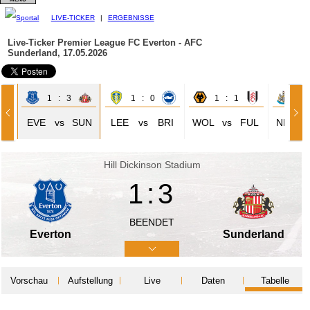
LIVE-TICKER
|
ERGEBNISSE
Live-Ticker Premier League
FC Everton - AFC
Sunderland, 17.05.2026
1 : 3
1 : 0
1 : 1
3 
RY
EVE
vs
SUN
LEE
vs
BRI
WOL
vs
FUL
NEW
Hill Dickinson Stadium
1:3
BEENDET
Everton
Sunderland
Vorschau
Aufstellung
Live
Daten
Tabelle