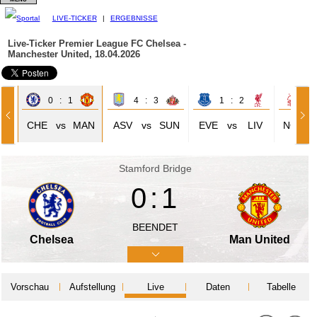
LIVE-TICKER
|
ERGEBNISSE
Live-Ticker Premier League
FC Chelsea -
Manchester United, 18.04.2026
0 : 1
4 : 3
1 : 2
4 
RI
CHE
vs
MAN
ASV
vs
SUN
EVE
vs
LIV
NOT
Stamford Bridge
0:1
BEENDET
Chelsea
Man United
Vorschau
Aufstellung
Live
Daten
Tabelle