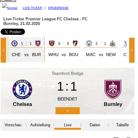
LIVE-TICKER
|
ERGEBNISSE
Live-Ticker Premier League
FC Chelsea - FC
Burnley, 21.02.2026
1 : 1
0 : 0
2 : 1
1 
RI
CHE
vs
BUR
WHU
vs
BOU
MAC
vs
NEW
CRY
Stamford Bridge
1:1
BEENDET
Chelsea
Burnley
Vorschau
Aufstellung
Live
Daten
Tabelle