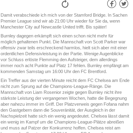
Damit verabschiede ich mich von der Stamford Bridge. In Sachen
Premier League sind wir ab 21:00 Uhr wieder für Sie da, wenn
Manchester City auf Newcastle United trifft. Bis später!
Burnley dagegen erkämpft sich einen schon nicht mehr für
möglich gehaltenen Punkt. Die Mannschaft von Scott Parker war
offensiv zwar teils erschreckend harmlos, hielt sich aber mit einer
ordentlichen Defensivleistung in der Partie. Wenige Augenblicke
vor Schluss erlöste Flemming den Aufsteiger, dem allerdings
immer noch acht Punkte auf Platz 17 fehlen. Burnley empfängt am
kommenden Samstag um 16:00 Uhr den FC Brentford.
Ein Treffer aus der vierten Minute reicht dem FC Chelsea am Ende
nicht zum Sprung auf die Champions-League-Ränge. Die
Mannschaft von Liam Rosenior zeigte gegen Burnley nicht ihre
stärkste Leistung der vergangenen Wochen, hatte die Begegnung
aber nahezu immer im Griff. Der Platzverweis gegen Fofana nahm
den Gastgebern dann die Souveränität, der Ausgleich in der
Nachspielzeit hatte sich ein wenig angedeutet. Chelsea lässt damit
ein wenig im Kampf um die Champions-League-Plätze abreißen
und muss auf Patzer der Konkurrenz hoffen. Chelsea reist am