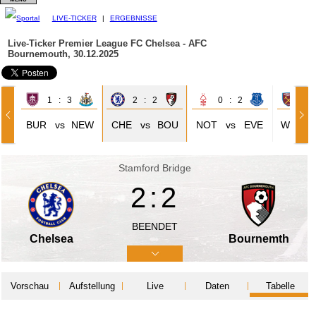
LIVE-TICKER
|
ERGEBNISSE
Live-Ticker Premier League
FC Chelsea - AFC
Bournemouth, 30.12.2025
1 : 3
2 : 2
0 : 2
2 
BUR
vs
NEW
CHE
vs
BOU
NOT
vs
EVE
WHU
Stamford Bridge
2:2
BEENDET
Chelsea
Bournemth
Vorschau
Aufstellung
Live
Daten
Tabelle