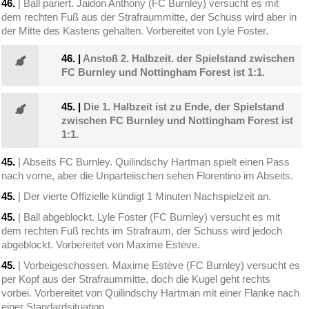
46.
| Ball pariert. Jaidon Anthony (FC Burnley) versucht es mit
dem rechten Fuß aus der Strafraummitte, der Schuss wird aber in
der Mitte des Kastens gehalten. Vorbereitet von Lyle Foster.
46.
|
Anstoß 2. Halbzeit. der Spielstand zwischen
FC Burnley und Nottingham Forest ist 1:1.
45.
|
Die 1. Halbzeit ist zu Ende, der Spielstand
zwischen FC Burnley und Nottingham Forest ist
1:1.
45.
| Abseits FC Burnley. Quilindschy Hartman spielt einen Pass
nach vorne, aber die Unparteiischen sehen Florentino im Abseits.
45.
| Der vierte Offizielle kündigt 1 Minuten Nachspielzeit an.
45.
| Ball abgeblockt. Lyle Foster (FC Burnley) versucht es mit
dem rechten Fuß rechts im Strafraum, der Schuss wird jedoch
abgeblockt. Vorbereitet von Maxime Estève.
45.
| Vorbeigeschossen. Maxime Estève (FC Burnley) versucht es
per Kopf aus der Strafraummitte, doch die Kugel geht rechts
vorbei. Vorbereitet von Quilindschy Hartman mit einer Flanke nach
einer Standardsituation.