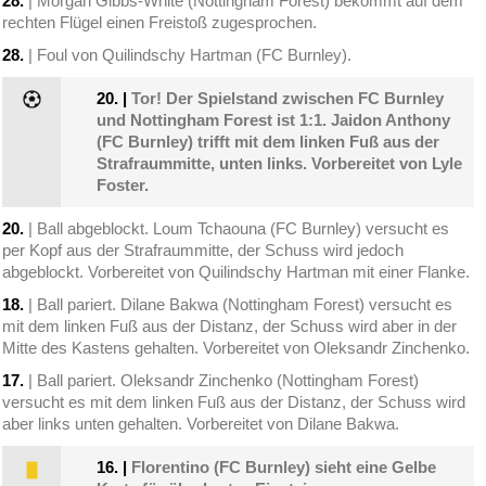
28.
| Morgan Gibbs-White (Nottingham Forest) bekommt auf dem
rechten Flügel einen Freistoß zugesprochen.
28.
| Foul von Quilindschy Hartman (FC Burnley).
20.
|
Tor! Der Spielstand zwischen FC Burnley
und Nottingham Forest ist 1:1. Jaidon Anthony
(FC Burnley) trifft mit dem linken Fuß aus der
Strafraummitte, unten links. Vorbereitet von Lyle
Foster.
20.
| Ball abgeblockt. Loum Tchaouna (FC Burnley) versucht es
per Kopf aus der Strafraummitte, der Schuss wird jedoch
abgeblockt. Vorbereitet von Quilindschy Hartman mit einer Flanke.
18.
| Ball pariert. Dilane Bakwa (Nottingham Forest) versucht es
mit dem linken Fuß aus der Distanz, der Schuss wird aber in der
Mitte des Kastens gehalten. Vorbereitet von Oleksandr Zinchenko.
17.
| Ball pariert. Oleksandr Zinchenko (Nottingham Forest)
versucht es mit dem linken Fuß aus der Distanz, der Schuss wird
aber links unten gehalten. Vorbereitet von Dilane Bakwa.
16.
|
Florentino (FC Burnley) sieht eine Gelbe