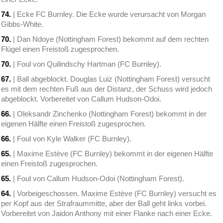
74.
| Ecke FC Burnley. Die Ecke wurde verursacht von Morgan
Gibbs-White.
70.
| Dan Ndoye (Nottingham Forest) bekommt auf dem rechten
Flügel einen Freistoß zugesprochen.
70.
| Foul von Quilindschy Hartman (FC Burnley).
67.
| Ball abgeblockt. Douglas Luiz (Nottingham Forest) versucht
es mit dem rechten Fuß aus der Distanz, der Schuss wird jedoch
abgeblockt. Vorbereitet von Callum Hudson-Odoi.
66.
| Oleksandr Zinchenko (Nottingham Forest) bekommt in der
eigenen Hälfte einen Freistoß zugesprochen.
66.
| Foul von Kyle Walker (FC Burnley).
65.
| Maxime Estève (FC Burnley) bekommt in der eigenen Hälfte
einen Freistoß zugesprochen.
65.
| Foul von Callum Hudson-Odoi (Nottingham Forest).
64.
| Vorbeigeschossen. Maxime Estève (FC Burnley) versucht es
per Kopf aus der Strafraummitte, aber der Ball geht links vorbei.
Vorbereitet von Jaidon Anthony mit einer Flanke nach einer Ecke.