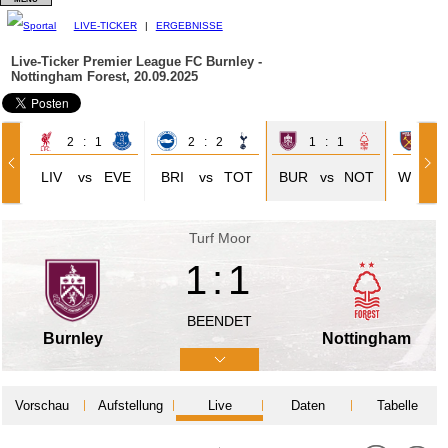
LIVE-TICKER
|
ERGEBNISSE
Live-Ticker Premier League
FC Burnley -
Nottingham Forest, 20.09.2025
2 : 1
2 : 2
1 : 1
1 
LIV
vs
EVE
BRI
vs
TOT
BUR
vs
NOT
WHU
Turf Moor
1:1
BEENDET
Burnley
Nottingham
Vorschau
Aufstellung
Live
Daten
Tabelle