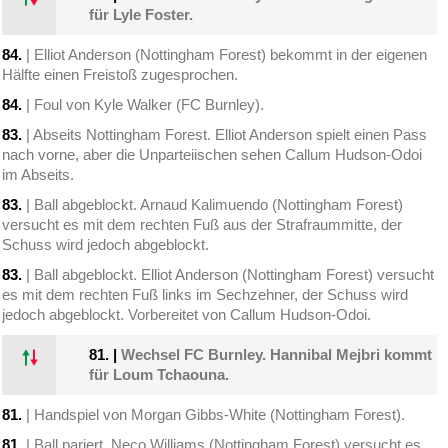
für Lyle Foster.
84.
| Elliot Anderson (Nottingham Forest) bekommt in der eigenen
Hälfte einen Freistoß zugesprochen.
84.
| Foul von Kyle Walker (FC Burnley).
83.
| Abseits Nottingham Forest. Elliot Anderson spielt einen Pass
nach vorne, aber die Unparteiischen sehen Callum Hudson-Odoi
im Abseits.
83.
| Ball abgeblockt. Arnaud Kalimuendo (Nottingham Forest)
versucht es mit dem rechten Fuß aus der Strafraummitte, der
Schuss wird jedoch abgeblockt.
83.
| Ball abgeblockt. Elliot Anderson (Nottingham Forest) versucht
es mit dem rechten Fuß links im Sechzehner, der Schuss wird
jedoch abgeblockt. Vorbereitet von Callum Hudson-Odoi.
81.
|
Wechsel FC Burnley. Hannibal Mejbri kommt
für Loum Tchaouna.
81.
| Handspiel von Morgan Gibbs-White (Nottingham Forest).
81.
| Ball pariert. Neco Williams (Nottingham Forest) versucht es