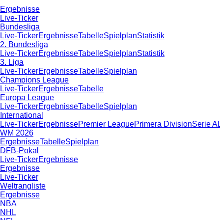
Ergebnisse
Live-Ticker
Bundesliga
Live-Ticker
Ergebnisse
Tabelle
Spielplan
Statistik
2. Bundesliga
Live-Ticker
Ergebnisse
Tabelle
Spielplan
Statistik
3. Liga
Live-Ticker
Ergebnisse
Tabelle
Spielplan
Champions League
Live-Ticker
Ergebnisse
Tabelle
Europa League
Live-Ticker
Ergebnisse
Tabelle
Spielplan
International
Live-Ticker
Ergebnisse
Premier League
Primera Division
Serie A
WM 2026
Ergebnisse
Tabelle
Spielplan
DFB-Pokal
Live-Ticker
Ergebnisse
Ergebnisse
Live-Ticker
Weltrangliste
Ergebnisse
NBA
NHL