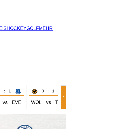
EISHOCKEY
GOLF
MEHR
2 : 1
0 : 1
1 : 0
vs
vs
vs
EVE
WOL
TOT
ARS
NEW
MAN