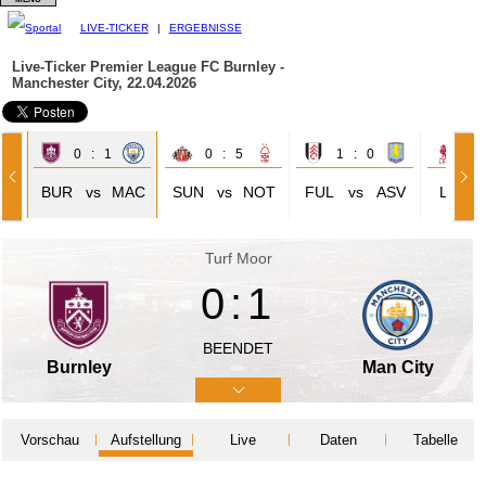
LIVE-TICKER
|
ERGEBNISSE
Live-Ticker Premier League
FC Burnley -
Manchester City, 22.04.2026
0 : 1
0 : 5
1 : 0
3 
EE
BUR
vs
MAC
SUN
vs
NOT
FUL
vs
ASV
LIV
Turf Moor
0:1
BEENDET
Burnley
Man City
Vorschau
Aufstellung
Live
Daten
Tabelle