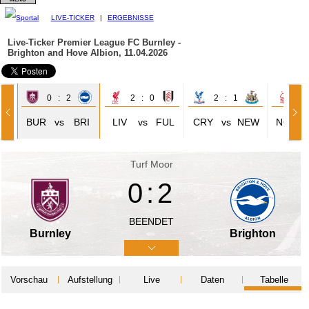
LIVE-TICKER
|
ERGEBNISSE
Live-Ticker Premier League
FC Burnley -
Brighton and Hove Albion, 11.04.2026
0 : 2
2 : 0
2 : 1
1 
VE
BUR
vs
BRI
LIV
vs
FUL
CRY
vs
NEW
NOT
Turf Moor
0:2
BEENDET
Burnley
Brighton
Vorschau
Aufstellung
Live
Daten
Tabelle