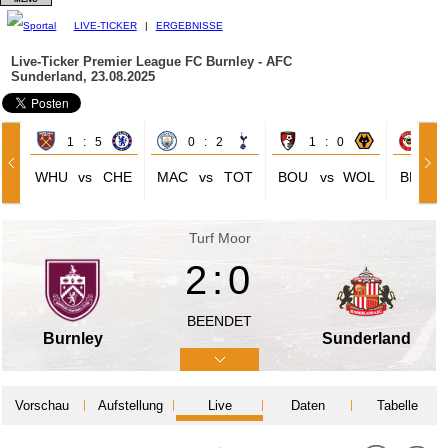
LIVE-TICKER
|
ERGEBNISSE
Live-Ticker Premier League
FC Burnley - AFC
Sunderland, 23.08.2025
1 : 5
0 : 2
1 : 0
1 
WHU
vs
CHE
MAC
vs
TOT
BOU
vs
WOL
BRE
Turf Moor
2:0
BEENDET
Burnley
Sunderland
Vorschau
Aufstellung
Live
Daten
Tabelle