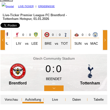
LIVE-TICKER
|
ERGEBNISSE
Live-Ticker Premier League
FC Brentford -
Tottenham Hotspur, 01.01.2026
1
0 : 0
0 : 0
0 : 0
FUL
LIV
vs
LEE
BRE
vs
TOT
SUN
vs
MAC
Gtech Community Stadium
0:0
BEENDET
Brentford
Tottenham
Vorschau
Aufstellung
Live
Daten
Tabelle