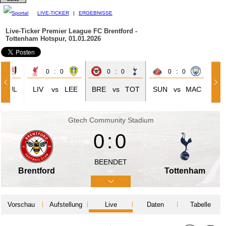
LIVE-TICKER
|
ERGEBNISSE
Live-Ticker Premier League
FC Brentford -
Tottenham Hotspur, 01.01.2026
1
0 : 0
0 : 0
0 : 0
FUL
LIV
vs
LEE
BRE
vs
TOT
SUN
vs
MAC
Gtech Community Stadium
0:0
BEENDET
Brentford
Tottenham
Vorschau
Aufstellung
Live
Daten
Tabelle