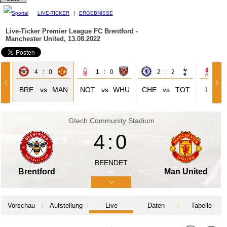
LIVE-TICKER
|
ERGEBNISSE
Live-Ticker Premier League
FC Brentford -
Manchester United, 13.08.2022
4 : 0
1 : 0
2 : 2
1 
UL
BRE
vs
MAN
NOT
vs
WHU
CHE
vs
TOT
LIV
Gtech Community Stadium
4:0
BEENDET
Brentford
Man United
Vorschau
Aufstellung
Live
Daten
Tabelle