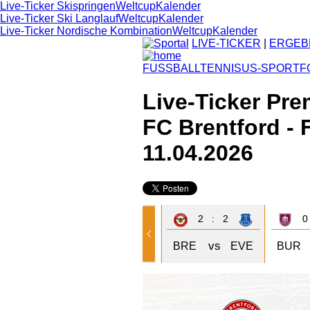
Live-Ticker Skispringen
Weltcup
Kalender
Live-Ticker Ski Langlauf
Weltcup
Kalender
Live-Ticker Nordische Kombination
Weltcup
Kalender
LIVE-TICKER
|
ERGEB
FUSSBALL
TENNIS
US-SPORT
F
Live-Ticker Pr
FC Brentford - 
11.04.2026
 : 0
1 : 2
2 : 2
0
vs
vs
vs
WOL
ARS
BOU
BRE
EVE
BUR