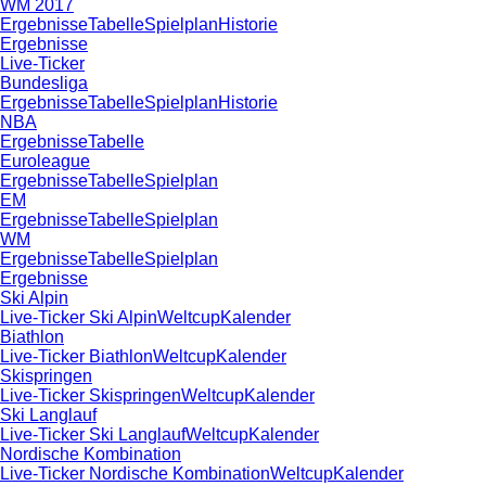
WM 2017
Ergebnisse
Tabelle
Spielplan
Historie
Ergebnisse
Live-Ticker
Bundesliga
Ergebnisse
Tabelle
Spielplan
Historie
NBA
Ergebnisse
Tabelle
Euroleague
Ergebnisse
Tabelle
Spielplan
EM
Ergebnisse
Tabelle
Spielplan
WM
Ergebnisse
Tabelle
Spielplan
Ergebnisse
Ski Alpin
Live-Ticker Ski Alpin
Weltcup
Kalender
Biathlon
Live-Ticker Biathlon
Weltcup
Kalender
Skispringen
Live-Ticker Skispringen
Weltcup
Kalender
Ski Langlauf
Live-Ticker Ski Langlauf
Weltcup
Kalender
Nordische Kombination
Live-Ticker Nordische Kombination
Weltcup
Kalender