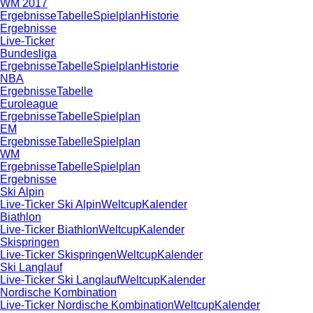
WM 2017
Ergebnisse
Tabelle
Spielplan
Historie
Ergebnisse
Live-Ticker
Bundesliga
Ergebnisse
Tabelle
Spielplan
Historie
NBA
Ergebnisse
Tabelle
Euroleague
Ergebnisse
Tabelle
Spielplan
EM
Ergebnisse
Tabelle
Spielplan
WM
Ergebnisse
Tabelle
Spielplan
Ergebnisse
Ski Alpin
Live-Ticker Ski Alpin
Weltcup
Kalender
Biathlon
Live-Ticker Biathlon
Weltcup
Kalender
Skispringen
Live-Ticker Skispringen
Weltcup
Kalender
Ski Langlauf
Live-Ticker Ski Langlauf
Weltcup
Kalender
Nordische Kombination
Live-Ticker Nordische Kombination
Weltcup
Kalender