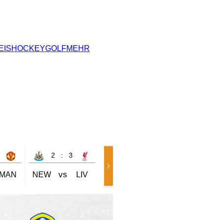
EISHOCKEY
GOLF
MEHR
2 : 3
vs
MAN
NEW
LIV