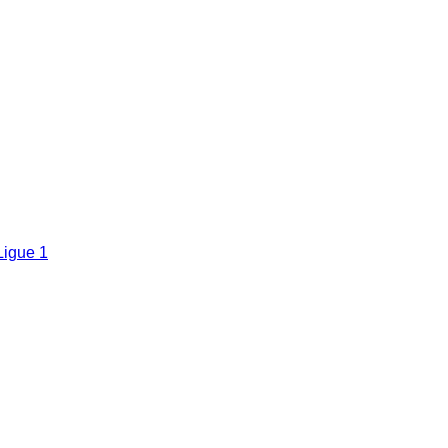
Ligue 1