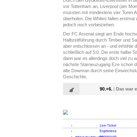
Durch den Gyökeres-Elfertreffer in der
vor Tottenham an. Liverpool (am Mon
müssten mit mindestens vier Toren 
überholen. Die Whites fallen erstmal
jedoch noch vorbeiziehen.
Der FC Arsenal siegt am Ende hochve
Halbzeitführung durch Timber und Sa
aber entschlossen an - und erhöhte
schließlich auf 5:0. Die erste halbe 
dann war es allerdings doch viel zu 
nächste Starneuzugang Eze schon dem
alte Dowman durch seine Einwechslu
Geschichte.
90.+6.
|
Das war e
Live-Ticker
Ergebnisse
Impressum