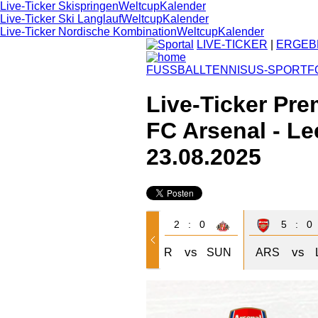
Live-Ticker Skispringen
Weltcup
Kalender
Live-Ticker Ski Langlauf
Weltcup
Kalender
Live-Ticker Nordische Kombination
Weltcup
Kalender
LIVE-TICKER
|
ERGEB
FUSSBALL
TENNIS
US-SPORT
F
Live-Ticker Pr
FC Arsenal - Le
23.08.2025
1 : 0
2 : 0
5 : 0
vs
vs
vs
WOL
BRE
ASV
BUR
SUN
ARS