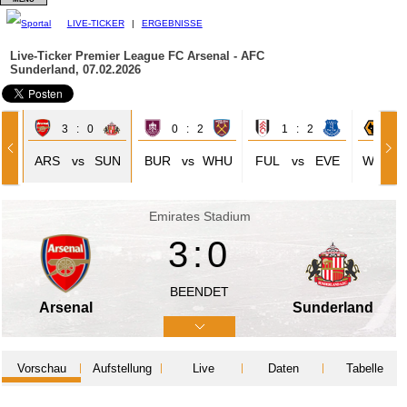
LIVE-TICKER
|
ERGEBNISSE
Live-Ticker Premier League
FC Arsenal - AFC
Sunderland, 07.02.2026
3 : 0
0 : 2
1 : 2
1 
SV
ARS
vs
SUN
BUR
vs
WHU
FUL
vs
EVE
WOL
Emirates Stadium
3:0
BEENDET
Arsenal
Sunderland
Vorschau
Aufstellung
Live
Daten
Tabelle