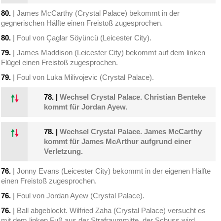
80.
| James McCarthy (Crystal Palace) bekommt in der
gegnerischen Hälfte einen Freistoß zugesprochen.
80.
| Foul von Çaglar Söyüncü (Leicester City).
79.
| James Maddison (Leicester City) bekommt auf dem linken
Flügel einen Freistoß zugesprochen.
79.
| Foul von Luka Milivojevic (Crystal Palace).
78.
|
Wechsel Crystal Palace. Christian Benteke
kommt für Jordan Ayew.
78.
|
Wechsel Crystal Palace. James McCarthy
kommt für James McArthur aufgrund einer
Verletzung.
76.
| Jonny Evans (Leicester City) bekommt in der eigenen Hälfte
einen Freistoß zugesprochen.
76.
| Foul von Jordan Ayew (Crystal Palace).
76.
| Ball abgeblockt. Wilfried Zaha (Crystal Palace) versucht es
mit dem linken Fuß aus der Strafraummitte, der Schuss wird