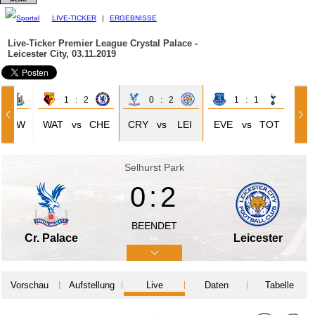
LIVE-TICKER
|
ERGEBNISSE
Live-Ticker Premier League
Crystal Palace -
Leicester City, 03.11.2019
3
1 : 2
0 : 2
1 : 1
NEW
WAT
vs
CHE
CRY
vs
LEI
EVE
vs
TOT
Selhurst Park
0:2
BEENDET
Cr. Palace
Leicester
Vorschau
Aufstellung
Live
Daten
Tabelle