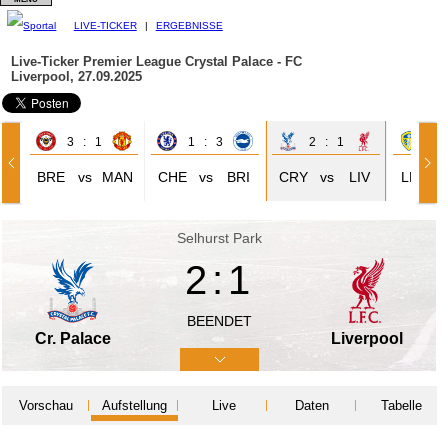
LIVE-TICKER
|
ERGEBNISSE
Live-Ticker Premier League
Crystal Palace - FC
Liverpool, 27.09.2025
3 : 1
1 : 3
2 : 1
2 
BRE
vs
MAN
CHE
vs
BRI
CRY
vs
LIV
LEE
Selhurst Park
2:1
BEENDET
Cr. Palace
Liverpool
Vorschau
Aufstellung
Live
Daten
Tabelle