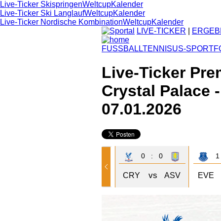
Live-Ticker Skispringen
Weltcup
Kalender
Live-Ticker Ski Langlauf
Weltcup
Kalender
Live-Ticker Nordische Kombination
Weltcup
Kalender
LIVE-TICKER
|
ERGEB
FUSSBALL
TENNIS
US-SPORT
F
Live-Ticker Pr
Crystal Palace -
07.01.2026
 : 2
3 : 0
0 : 0
1
vs
vs
vs
TOT
BRE
SUN
CRY
ASV
EVE