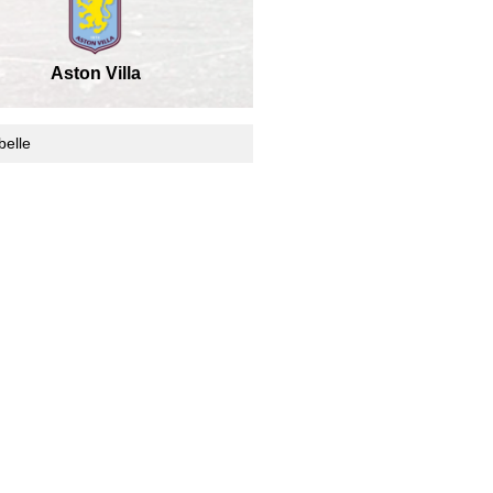
Aston Villa
belle