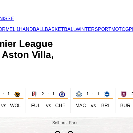
NISSE
ORMEL 1
HANDBALL
BASKETBALL
WINTERSPORT
MOTOGP
emier League
 Aston Villa,
 : 1
2 : 1
1 : 1
vs
vs
vs
WOL
FUL
CHE
MAC
BRI
BUR
Selhurst Park