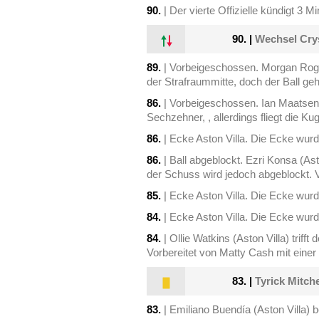
90.
| Der vierte Offizielle kündigt 3 M
90.
|
Wechsel Crys
89.
| Vorbeigeschossen. Morgan Roger
der Strafraummitte, doch der Ball geh
86.
| Vorbeigeschossen. Ian Maatsen (
Sechzehner, , allerdings fliegt die K
86.
| Ecke Aston Villa. Die Ecke wurd
86.
| Ball abgeblockt. Ezri Konsa (As
der Schuss wird jedoch abgeblockt. V
85.
| Ecke Aston Villa. Die Ecke wur
84.
| Ecke Aston Villa. Die Ecke wurd
84.
| Ollie Watkins (Aston Villa) triff
Vorbereitet von Matty Cash mit einer
83.
|
Tyrick Mitche
83.
| Emiliano Buendía (Aston Villa)