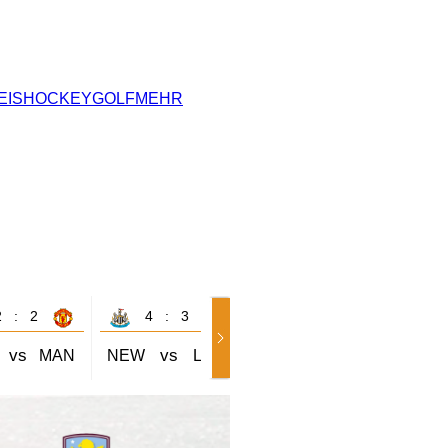
EISHOCKEY
GOLF
MEHR
2 : 2
4 : 3
0 : 0
vs
vs
vs
MAN
NEW
LEE
ARS
LIV