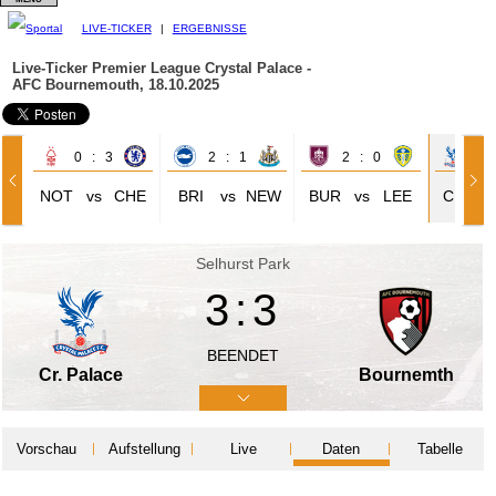
LIVE-TICKER
|
ERGEBNISSE
Live-Ticker Premier League
Crystal Palace -
AFC Bournemouth, 18.10.2025
0 : 3
2 : 1
2 : 0
3 
NOT
vs
CHE
BRI
vs
NEW
BUR
vs
LEE
CRY
Selhurst Park
3:3
BEENDET
Cr. Palace
Bournemth
Vorschau
Aufstellung
Live
Daten
Tabelle