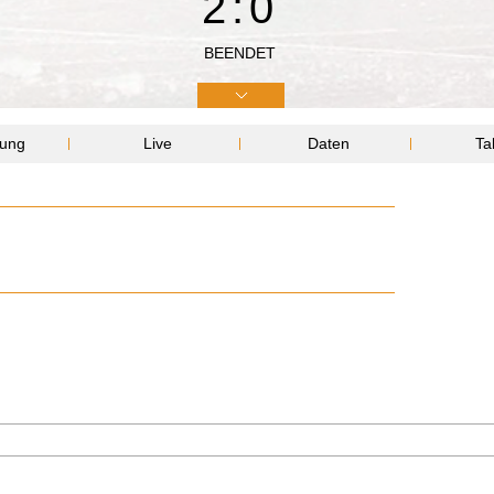
2:0
BEENDET
lung
Live
Daten
Ta