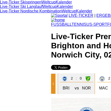
Live-Ticker Skispringen
Weltcup
Kalender
Live-Ticker Ski Langlauf
Weltcup
Kalender
Live-Ticker Nordische Kombination
Weltcup
Kalender
LIVE-TICKER
|
ERGEB
FUSSBALL
TENNIS
US-SPORT
F
Live-Ticker Pr
Brighton and Ho
Norwich City, 0
 : 1
1 : 2
2 : 0
2
vs
vs
vs
WOL
ASV
LIV
BRI
NOR
MAC