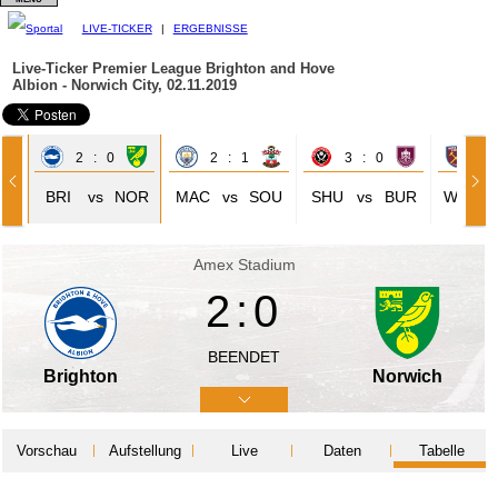
LIVE-TICKER
|
ERGEBNISSE
Live-Ticker Premier League
Brighton and Hove
Albion - Norwich City, 02.11.2019
2 : 0
2 : 1
3 : 0
2 
IV
BRI
vs
NOR
MAC
vs
SOU
SHU
vs
BUR
WHU
Amex Stadium
2:0
BEENDET
Brighton
Norwich
Vorschau
Aufstellung
Live
Daten
Tabelle