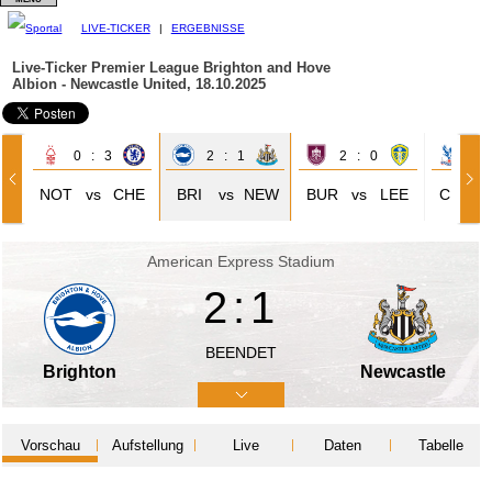
LIVE-TICKER
|
ERGEBNISSE
Live-Ticker Premier League
Brighton and Hove
Albion - Newcastle United, 18.10.2025
0 : 3
2 : 1
2 : 0
3 
NOT
vs
CHE
BRI
vs
NEW
BUR
vs
LEE
CRY
American Express Stadium
2:1
BEENDET
Brighton
Newcastle
Vorschau
Aufstellung
Live
Daten
Tabelle