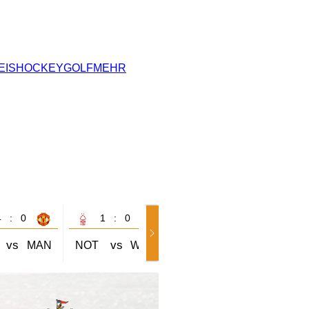
EISHOCKEY
GOLF
MEHR
4 : 0
1 : 0
2 : 2
vs
vs
vs
MAN
NOT
WHU
CHE
TOT
LIV