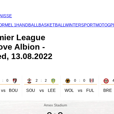
NISSE
ORMEL 1
HANDBALL
BASKETBALL
WINTERSPORT
MOTOGP
emier League
ve Albion -
d, 13.08.2022
 : 0
2 : 2
0 : 0
vs
vs
vs
BOU
SOU
LEE
WOL
FUL
BRE
Amex Stadium