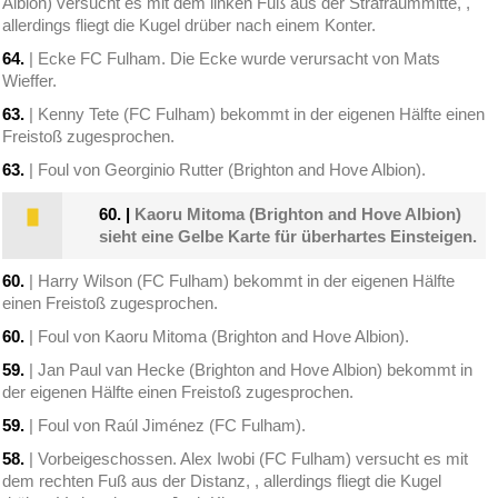
Albion) versucht es mit dem linken Fuß aus der Strafraummitte, ,
allerdings fliegt die Kugel drüber nach einem Konter.
64.
| Ecke FC Fulham. Die Ecke wurde verursacht von Mats
Wieffer.
63.
| Kenny Tete (FC Fulham) bekommt in der eigenen Hälfte einen
Freistoß zugesprochen.
63.
| Foul von Georginio Rutter (Brighton and Hove Albion).
60.
|
Kaoru Mitoma (Brighton and Hove Albion)
sieht eine Gelbe Karte für überhartes Einsteigen.
60.
| Harry Wilson (FC Fulham) bekommt in der eigenen Hälfte
einen Freistoß zugesprochen.
60.
| Foul von Kaoru Mitoma (Brighton and Hove Albion).
59.
| Jan Paul van Hecke (Brighton and Hove Albion) bekommt in
der eigenen Hälfte einen Freistoß zugesprochen.
59.
| Foul von Raúl Jiménez (FC Fulham).
58.
| Vorbeigeschossen. Alex Iwobi (FC Fulham) versucht es mit
dem rechten Fuß aus der Distanz, , allerdings fliegt die Kugel