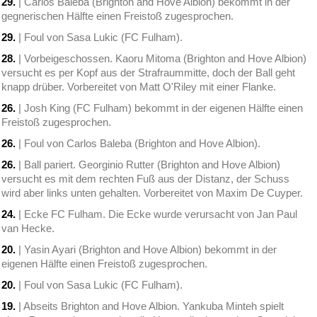
29.
| Carlos Baleba (Brighton and Hove Albion) bekommt in der
gegnerischen Hälfte einen Freistoß zugesprochen.
29.
| Foul von Sasa Lukic (FC Fulham).
28.
| Vorbeigeschossen. Kaoru Mitoma (Brighton and Hove Albion)
versucht es per Kopf aus der Strafraummitte, doch der Ball geht
knapp drüber. Vorbereitet von Matt O'Riley mit einer Flanke.
26.
| Josh King (FC Fulham) bekommt in der eigenen Hälfte einen
Freistoß zugesprochen.
26.
| Foul von Carlos Baleba (Brighton and Hove Albion).
26.
| Ball pariert. Georginio Rutter (Brighton and Hove Albion)
versucht es mit dem rechten Fuß aus der Distanz, der Schuss
wird aber links unten gehalten. Vorbereitet von Maxim De Cuyper.
24.
| Ecke FC Fulham. Die Ecke wurde verursacht von Jan Paul
van Hecke.
20.
| Yasin Ayari (Brighton and Hove Albion) bekommt in der
eigenen Hälfte einen Freistoß zugesprochen.
20.
| Foul von Sasa Lukic (FC Fulham).
19.
| Abseits Brighton and Hove Albion. Yankuba Minteh spielt