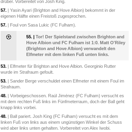
drüber. Vorbereitet von Josh King.
57.
| Yasin Ayari (Brighton and Hove Albion) bekommt in der
eigenen Hälfte einen Freistoß zugesprochen.
57.
| Foul von Sasa Lukic (FC Fulham).
55.
|
Tor! Der Spielstand zwischen Brighton and
Hove Albion und FC Fulham ist 1:0. Matt O'Riley
(Brighton and Hove Albion) verwandelt den
Elfmeter mit dem linken Fuß unten links.
53.
| Elfmeter für Brighton and Hove Albion. Georginio Rutter
wurde im Strafraum gefoult.
53.
| Sander Berge verschuldet einen Elfmeter mit einem Foul im
Strafraum.
48.
| Vorbeigeschossen. Raúl Jiménez (FC Fulham) versucht es
mit dem rechten Fuß links im Fünfmeterraum, doch der Ball geht
knapp links vorbei.
48.
| Ball pariert. Josh King (FC Fulham) versucht es mit dem
linken Fuß von links aus einem ungünstigen Winkel der Schuss
wird aber links unten gehalten. Vorbereitet von Alex Iwobi.