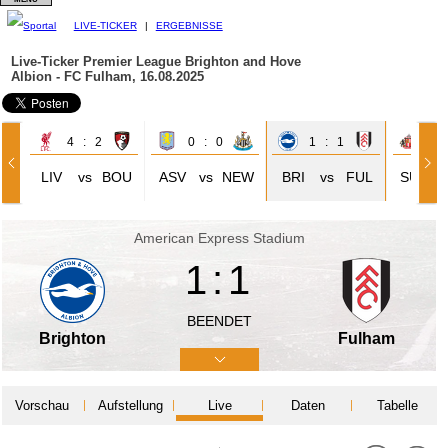
LIVE-TICKER
|
ERGEBNISSE
Live-Ticker Premier League
Brighton and Hove
Albion - FC Fulham, 16.08.2025
4 : 2
0 : 0
1 : 1
3 
LIV
vs
BOU
ASV
vs
NEW
BRI
vs
FUL
SUN
American Express Stadium
1:1
BEENDET
Brighton
Fulham
Vorschau
Aufstellung
Live
Daten
Tabelle