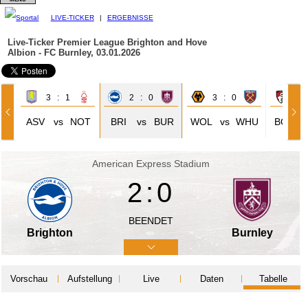
LIVE-TICKER
|
ERGEBNISSE
Live-Ticker Premier League
Brighton and Hove
Albion - FC Burnley, 03.01.2026
3 : 1
2 : 0
3 : 0
2 
ASV
vs
NOT
BRI
vs
BUR
WOL
vs
WHU
BOU
American Express Stadium
2:0
BEENDET
Brighton
Burnley
Vorschau
Aufstellung
Live
Daten
Tabelle