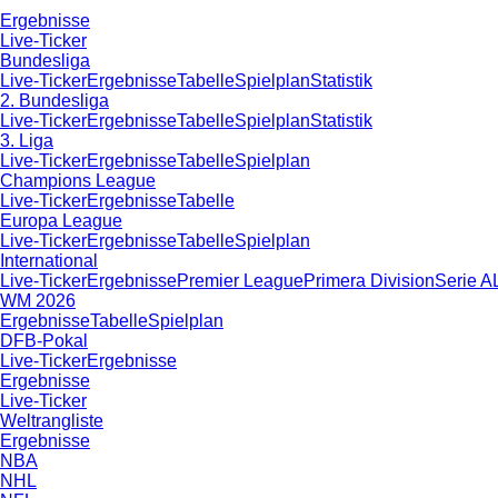
Ergebnisse
Live-Ticker
Bundesliga
Live-Ticker
Ergebnisse
Tabelle
Spielplan
Statistik
2. Bundesliga
Live-Ticker
Ergebnisse
Tabelle
Spielplan
Statistik
3. Liga
Live-Ticker
Ergebnisse
Tabelle
Spielplan
Champions League
Live-Ticker
Ergebnisse
Tabelle
Europa League
Live-Ticker
Ergebnisse
Tabelle
Spielplan
International
Live-Ticker
Ergebnisse
Premier League
Primera Division
Serie A
WM 2026
Ergebnisse
Tabelle
Spielplan
DFB-Pokal
Live-Ticker
Ergebnisse
Ergebnisse
Live-Ticker
Weltrangliste
Ergebnisse
NBA
NHL