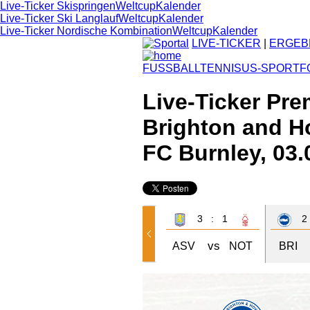
Live-Ticker Skispringen
Weltcup
Kalender
Live-Ticker Ski Langlauf
Weltcup
Kalender
Live-Ticker Nordische Kombination
Weltcup
Kalender
LIVE-TICKER
|
ERGEB
FUSSBALL
TENNIS
US-SPORT
F
Live-Ticker Pr
Brighton and Ho
FC Burnley, 03.
3 : 1
2
vs
ASV
NOT
BRI