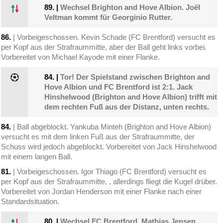
89.
|
Wechsel Brighton and Hove Albion. Joël
Veltman kommt für Georginio Rutter.
86.
| Vorbeigeschossen. Kevin Schade (FC Brentford) versucht es
per Kopf aus der Strafraummitte, aber der Ball geht links vorbei.
Vorbereitet von Michael Kayode mit einer Flanke.
84.
|
Tor! Der Spielstand zwischen Brighton and
Hove Albion und FC Brentford ist 2:1. Jack
Hinshelwood (Brighton and Hove Albion) trifft mit
dem rechten Fuß aus der Distanz, unten rechts.
84.
| Ball abgeblockt. Yankuba Minteh (Brighton and Hove Albion)
versucht es mit dem linken Fuß aus der Strafraummitte, der
Schuss wird jedoch abgeblockt. Vorbereitet von Jack Hinshelwood
mit einem langen Ball.
81.
| Vorbeigeschossen. Igor Thiago (FC Brentford) versucht es
per Kopf aus der Strafraummitte, , allerdings fliegt die Kugel drüber.
Vorbereitet von Jordan Henderson mit einer Flanke nach einer
Standardsituation.
80.
|
Wechsel FC Brentford. Mathias Jensen