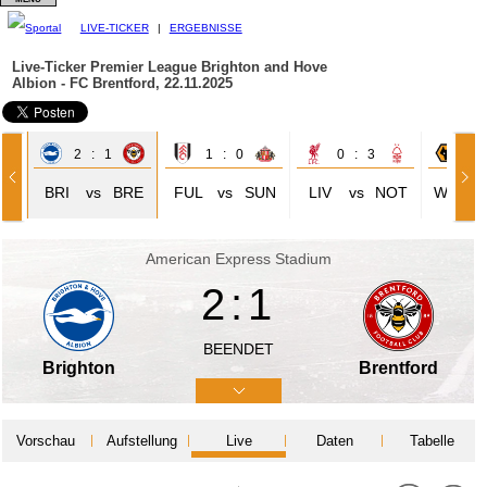
LIVE-TICKER
|
ERGEBNISSE
Live-Ticker Premier League
Brighton and Hove
Albion - FC Brentford, 22.11.2025
2 : 1
1 : 0
0 : 3
0 
HU
BRI
vs
BRE
FUL
vs
SUN
LIV
vs
NOT
WOL
American Express Stadium
2:1
BEENDET
Brighton
Brentford
Vorschau
Aufstellung
Live
Daten
Tabelle