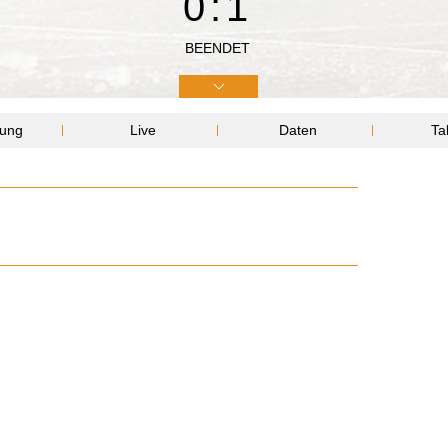
0:1
BEENDET
lung
Live
Daten
Ta