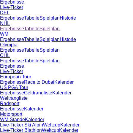
Ergebnisse
Live-Ticker
DEL
Ergebnisse
Tabelle
Spielplan
Historie
NHL
Ergebnisse
Tabelle
Spielplan
WM
Ergebnisse
Tabelle
Spielplan
Historie
Olympia
Ergebnisse
Tabelle
Spielplan
CHL
Ergebnisse
Tabelle
Spielplan
Ergebnisse
Live-Ticker
European Tour
Ergebnisse
Race to Dubai
Kalender
US PGA Tour
Ergebnisse
Geldrangliste
Kalender
Weltrangliste
Radsport
Ergebnisse
Kalender
Motorsport
WM-Stände
Kalender
Live-Ticker Ski Alpin
Weltcup
Kalender
Live-Ticker Biathlon
Weltcup
Kalender