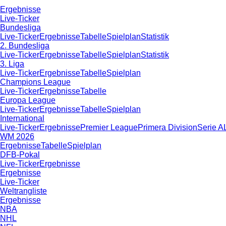
Ergebnisse
Live-Ticker
Bundesliga
Live-Ticker
Ergebnisse
Tabelle
Spielplan
Statistik
2. Bundesliga
Live-Ticker
Ergebnisse
Tabelle
Spielplan
Statistik
3. Liga
Live-Ticker
Ergebnisse
Tabelle
Spielplan
Champions League
Live-Ticker
Ergebnisse
Tabelle
Europa League
Live-Ticker
Ergebnisse
Tabelle
Spielplan
International
Live-Ticker
Ergebnisse
Premier League
Primera Division
Serie A
WM 2026
Ergebnisse
Tabelle
Spielplan
DFB-Pokal
Live-Ticker
Ergebnisse
Ergebnisse
Live-Ticker
Weltrangliste
Ergebnisse
NBA
NHL