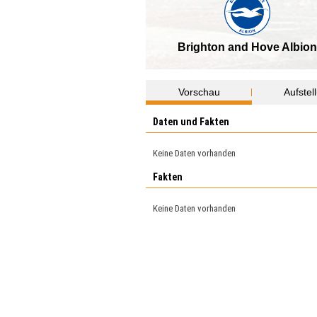
Brighton and Hove Albion
Vorschau
Aufstel
Daten und Fakten
Keine Daten vorhanden
Fakten
Keine Daten vorhanden
Live-Ticker
Ergebnisse
Impressum
PRIVACY POLICY