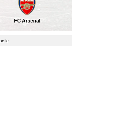
FC Arsenal
belle