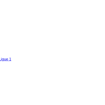
Ligue 1