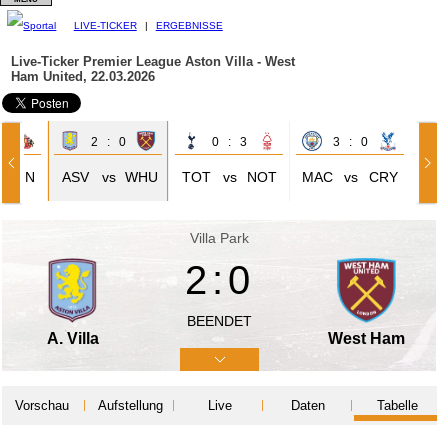
LIVE-TICKER
|
ERGEBNISSE
Live-Ticker Premier League
Aston Villa - West
Ham United, 22.03.2026
2
2 : 0
0 : 3
3 : 0
SUN
ASV
vs
WHU
TOT
vs
NOT
MAC
vs
CRY
Villa Park
2:0
BEENDET
A. Villa
West Ham
Vorschau
Aufstellung
Live
Daten
Tabelle