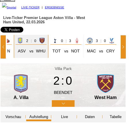
LIVE-TICKER
|
ERGEBNISSE
Live-Ticker Premier League
Aston Villa - West
Ham United, 22.03.2026
2
2 : 0
0 : 3
3 : 0
SUN
ASV
vs
WHU
TOT
vs
NOT
MAC
vs
CRY
Villa Park
2:0
BEENDET
A. Villa
West Ham
Vorschau
Aufstellung
Live
Daten
Tabelle