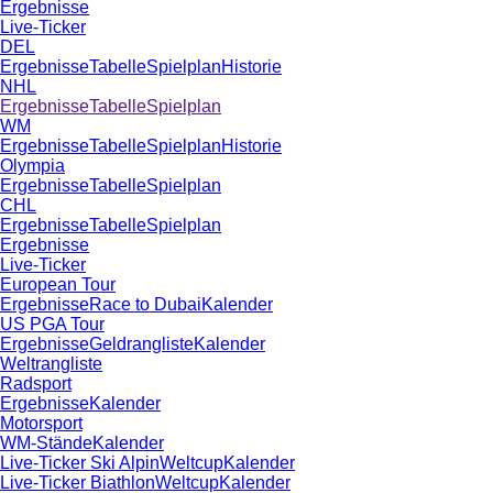
Ergebnisse
Live-Ticker
DEL
Ergebnisse
Tabelle
Spielplan
Historie
NHL
Ergebnisse
Tabelle
Spielplan
WM
Ergebnisse
Tabelle
Spielplan
Historie
Olympia
Ergebnisse
Tabelle
Spielplan
CHL
Ergebnisse
Tabelle
Spielplan
Ergebnisse
Live-Ticker
European Tour
Ergebnisse
Race to Dubai
Kalender
US PGA Tour
Ergebnisse
Geldrangliste
Kalender
Weltrangliste
Radsport
Ergebnisse
Kalender
Motorsport
WM-Stände
Kalender
Live-Ticker Ski Alpin
Weltcup
Kalender
Live-Ticker Biathlon
Weltcup
Kalender