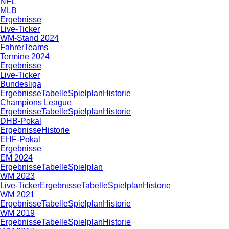
NFL
MLB
Ergebnisse
Live-Ticker
WM-Stand 2024
Fahrer
Teams
Termine 2024
Ergebnisse
Live-Ticker
Bundesliga
Ergebnisse
Tabelle
Spielplan
Historie
Champions League
Ergebnisse
Tabelle
Spielplan
Historie
DHB-Pokal
Ergebnisse
Historie
EHF-Pokal
Ergebnisse
EM 2024
Ergebnisse
Tabelle
Spielplan
WM 2023
Live-Ticker
Ergebnisse
Tabelle
Spielplan
Historie
WM 2021
Ergebnisse
Tabelle
Spielplan
Historie
WM 2019
Ergebnisse
Tabelle
Spielplan
Historie