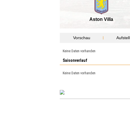
Aston Villa
Vorschau
Aufstel
Keine Daten vorhanden
Saisonverlauf
Keine Daten vorhanden
Live-Ticker
Ergebnisse
Impressum
PRIVACY POLICY
Cookie Settings
COOKIE NOTICE