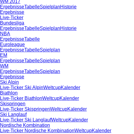
WM 2017
Ergebnisse
Tabelle
Spielplan
Historie
Ergebnisse
Live-Ticker
Bundesliga
Ergebnisse
Tabelle
Spielplan
Historie
NBA
Ergebnisse
Tabelle
Euroleague
Ergebnisse
Tabelle
Spielplan
EM
Ergebnisse
Tabelle
Spielplan
WM
Ergebnisse
Tabelle
Spielplan
Ergebnisse
Ski Alpin
Live-Ticker Ski Alpin
Weltcup
Kalender
Biathlon
Live-Ticker Biathlon
Weltcup
Kalender
Skispringen
Live-Ticker Skispringen
Weltcup
Kalender
Ski Langlauf
Live-Ticker Ski Langlauf
Weltcup
Kalender
Nordische Kombination
Live-Ticker Nordische Kombination
Weltcup
Kalender