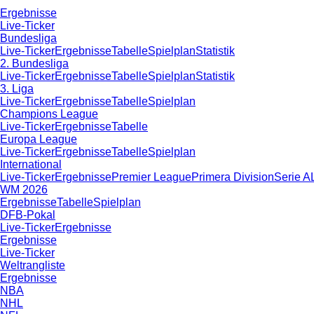
Ergebnisse
Live-Ticker
Bundesliga
Live-Ticker
Ergebnisse
Tabelle
Spielplan
Statistik
2. Bundesliga
Live-Ticker
Ergebnisse
Tabelle
Spielplan
Statistik
3. Liga
Live-Ticker
Ergebnisse
Tabelle
Spielplan
Champions League
Live-Ticker
Ergebnisse
Tabelle
Europa League
Live-Ticker
Ergebnisse
Tabelle
Spielplan
International
Live-Ticker
Ergebnisse
Premier League
Primera Division
Serie A
WM 2026
Ergebnisse
Tabelle
Spielplan
DFB-Pokal
Live-Ticker
Ergebnisse
Ergebnisse
Live-Ticker
Weltrangliste
Ergebnisse
NBA
NHL