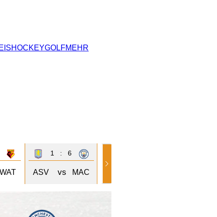
EISHOCKEY
GOLF
MEHR
1 : 6
vs
WAT
ASV
MAC