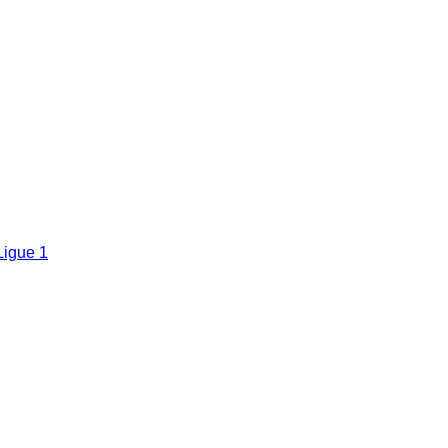
Ligue 1