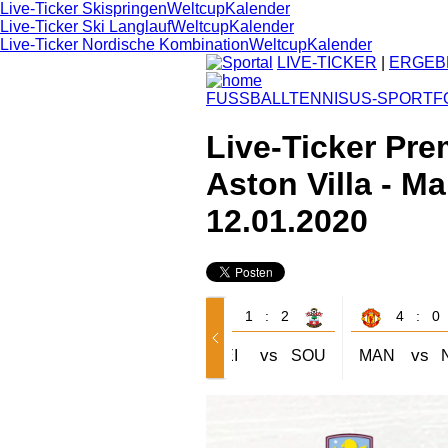
Live-Ticker Skispringen
Weltcup
Kalender
Live-Ticker Ski Langlauf
Weltcup
Kalender
Live-Ticker Nordische Kombination
Weltcup
Kalender
LIVE-TICKER
|
ERGEB
FUSSBALL
TENNIS
US-SPORT
F
Live-Ticker Pr
Aston Villa - Ma
12.01.2020
1 : 0
1 : 2
4 : 0
vs
vs
vs
BUR
EVE
BRI
LEI
SOU
MAN