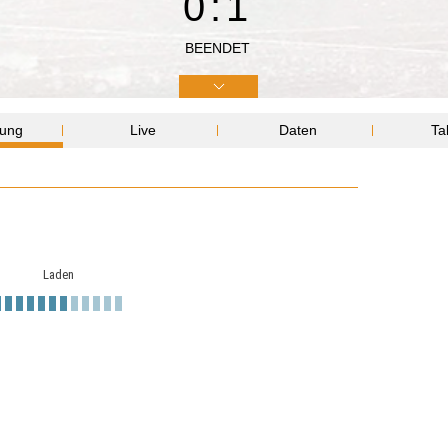
0:1
BEENDET
lung
Live
Daten
Ta
Laden