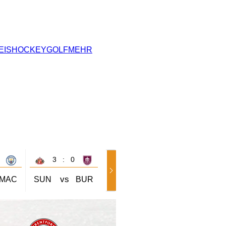
EISHOCKEY
GOLF
MEHR
3 : 0
vs
MAC
SUN
BUR