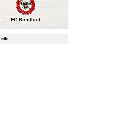
FC Brentford
belle