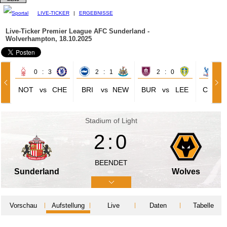
LIVE-TICKER
|
ERGEBNISSE
Live-Ticker Premier League
AFC Sunderland -
Wolverhampton, 18.10.2025
0 : 3
2 : 1
2 : 0
3 
NOT
vs
CHE
BRI
vs
NEW
BUR
vs
LEE
CRY
Stadium of Light
2:0
BEENDET
Sunderland
Wolves
Vorschau
Aufstellung
Live
Daten
Tabelle