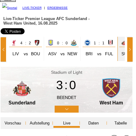
LIVE-TICKER
|
ERGEBNISSE
Live-Ticker Premier League
AFC Sunderland -
West Ham United, 16.08.2025
4 : 2
0 : 0
1 : 1
3 
LIV
vs
BOU
ASV
vs
NEW
BRI
vs
FUL
SUN
Stadium of Light
3:0
BEENDET
Sunderland
West Ham
Vorschau
Aufstellung
Live
Daten
Tabelle