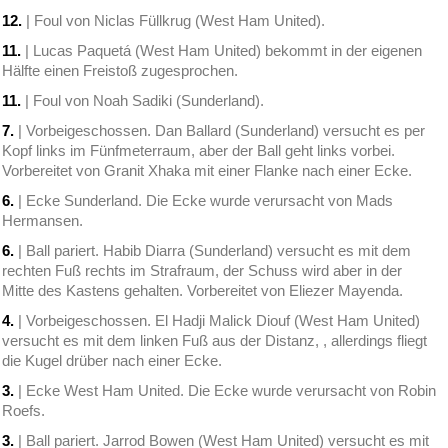
12.
| Foul von Niclas Füllkrug (West Ham United).
11.
| Lucas Paquetá (West Ham United) bekommt in der eigenen
Hälfte einen Freistoß zugesprochen.
11.
| Foul von Noah Sadiki (Sunderland).
7.
| Vorbeigeschossen. Dan Ballard (Sunderland) versucht es per
Kopf links im Fünfmeterraum, aber der Ball geht links vorbei.
Vorbereitet von Granit Xhaka mit einer Flanke nach einer Ecke.
6.
| Ecke Sunderland. Die Ecke wurde verursacht von Mads
Hermansen.
6.
| Ball pariert. Habib Diarra (Sunderland) versucht es mit dem
rechten Fuß rechts im Strafraum, der Schuss wird aber in der
Mitte des Kastens gehalten. Vorbereitet von Eliezer Mayenda.
4.
| Vorbeigeschossen. El Hadji Malick Diouf (West Ham United)
versucht es mit dem linken Fuß aus der Distanz, , allerdings fliegt
die Kugel drüber nach einer Ecke.
3.
| Ecke West Ham United. Die Ecke wurde verursacht von Robin
Roefs.
3.
| Ball pariert. Jarrod Bowen (West Ham United) versucht es mit