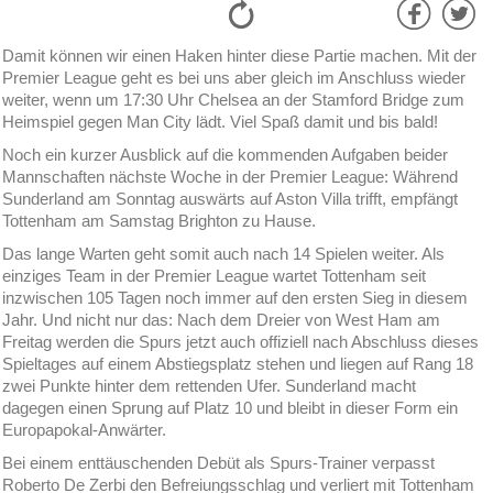
Damit können wir einen Haken hinter diese Partie machen. Mit der
Premier League geht es bei uns aber gleich im Anschluss wieder
weiter, wenn um 17:30 Uhr Chelsea an der Stamford Bridge zum
Heimspiel gegen Man City lädt. Viel Spaß damit und bis bald!
Noch ein kurzer Ausblick auf die kommenden Aufgaben beider
Mannschaften nächste Woche in der Premier League: Während
Sunderland am Sonntag auswärts auf Aston Villa trifft, empfängt
Tottenham am Samstag Brighton zu Hause.
Das lange Warten geht somit auch nach 14 Spielen weiter. Als
einziges Team in der Premier League wartet Tottenham seit
inzwischen 105 Tagen noch immer auf den ersten Sieg in diesem
Jahr. Und nicht nur das: Nach dem Dreier von West Ham am
Freitag werden die Spurs jetzt auch offiziell nach Abschluss dieses
Spieltages auf einem Abstiegsplatz stehen und liegen auf Rang 18
zwei Punkte hinter dem rettenden Ufer. Sunderland macht
dagegen einen Sprung auf Platz 10 und bleibt in dieser Form ein
Europapokal-Anwärter.
Bei einem enttäuschenden Debüt als Spurs-Trainer verpasst
Roberto De Zerbi den Befreiungsschlag und verliert mit Tottenham