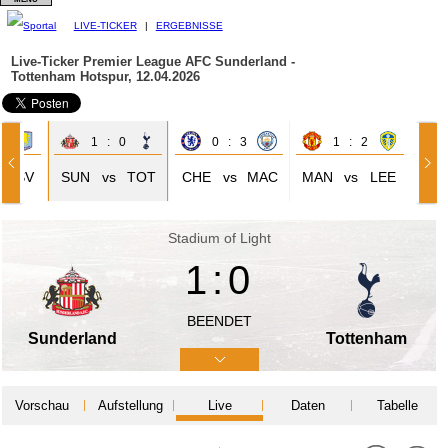
LIVE-TICKER
|
ERGEBNISSE
Live-Ticker Premier League
AFC Sunderland -
Tottenham Hotspur, 12.04.2026
1
1 : 0
0 : 3
1 : 2
ASV
SUN
vs
TOT
CHE
vs
MAC
MAN
vs
LEE
Stadium of Light
1:0
BEENDET
Sunderland
Tottenham
Vorschau
Aufstellung
Live
Daten
Tabelle