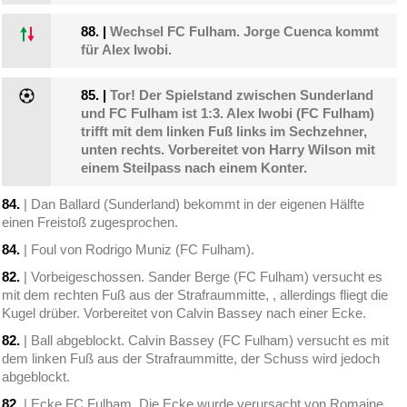
88.
|
Wechsel FC Fulham. Jorge Cuenca kommt
für Alex Iwobi.
85.
|
Tor! Der Spielstand zwischen Sunderland
und FC Fulham ist 1:3. Alex Iwobi (FC Fulham)
trifft mit dem linken Fuß links im Sechzehner,
unten rechts. Vorbereitet von Harry Wilson mit
einem Steilpass nach einem Konter.
84.
| Dan Ballard (Sunderland) bekommt in der eigenen Hälfte
einen Freistoß zugesprochen.
84.
| Foul von Rodrigo Muniz (FC Fulham).
82.
| Vorbeigeschossen. Sander Berge (FC Fulham) versucht es
mit dem rechten Fuß aus der Strafraummitte, , allerdings fliegt die
Kugel drüber. Vorbereitet von Calvin Bassey nach einer Ecke.
82.
| Ball abgeblockt. Calvin Bassey (FC Fulham) versucht es mit
dem linken Fuß aus der Strafraummitte, der Schuss wird jedoch
abgeblockt.
82.
| Ecke FC Fulham. Die Ecke wurde verursacht von Romaine