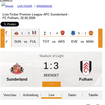
LIVE-TICKER
|
ERGEBNISSE
Live-Ticker Premier League
AFC Sunderland -
FC Fulham, 22.02.2026
1
1 : 3
1 : 4
0 : 1
LIV
SUN
vs
FUL
TOT
vs
ARS
EVE
vs
MAN
Stadium of Light
1:3
BEENDET
Sunderland
Fulham
Vorschau
Aufstellung
Live
Daten
Tabelle