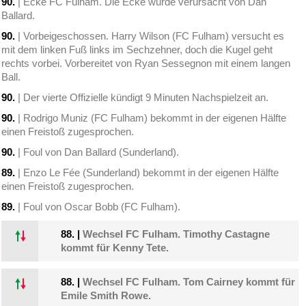
90.
| Ecke FC Fulham. Die Ecke wurde verursacht von Dan
Ballard.
90.
| Vorbeigeschossen. Harry Wilson (FC Fulham) versucht es
mit dem linken Fuß links im Sechzehner, doch die Kugel geht
rechts vorbei. Vorbereitet von Ryan Sessegnon mit einem langen
Ball.
90.
| Der vierte Offizielle kündigt 9 Minuten Nachspielzeit an.
90.
| Rodrigo Muniz (FC Fulham) bekommt in der eigenen Hälfte
einen Freistoß zugesprochen.
90.
| Foul von Dan Ballard (Sunderland).
89.
| Enzo Le Fée (Sunderland) bekommt in der eigenen Hälfte
einen Freistoß zugesprochen.
89.
| Foul von Oscar Bobb (FC Fulham).
88.
|
Wechsel FC Fulham. Timothy Castagne
kommt für Kenny Tete.
88.
|
Wechsel FC Fulham. Tom Cairney kommt für
Emile Smith Rowe.