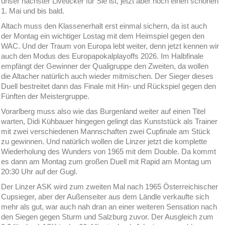
unser nächster Liveticker für Sie ist, jetzt aber noch einen schönen
1. Mai und bis bald.
Altach muss den Klassenerhalt erst einmal sichern, da ist auch
der Montag ein wichtiger Lostag mit dem Heimspiel gegen den
WAC. Und der Traum von Europa lebt weiter, denn jetzt kennen wir
auch den Modus des Europapokalplayoffs 2026. Im Halbfinale
empfängt der Gewinner der Qualigruppe den Zweiten, da wollen
die Altacher natürlich auch wieder mitmischen. Der Sieger dieses
Duell bestreitet dann das Finale mit Hin- und Rückspiel gegen den
Fünften der Meistergruppe.
Vorarlberg muss also wie das Burgenland weiter auf einen Titel
warten, Didi Kühbauer hingegen gelingt das Kunststück als Trainer
mit zwei verschiedenen Mannschaften zwei Cupfinale am Stück
zu gewinnen. Und natürlich wollen die Linzer jetzt die komplette
Wiederholung des Wunders von 1965 mit dem Double. Da kommt
es dann am Montag zum großen Duell mit Rapid am Montag um
20:30 Uhr auf der Gugl.
Der Linzer ASK wird zum zweiten Mal nach 1965 Österreichischer
Cupsieger, aber der Außenseiter aus dem Ländle verkaufte sich
mehr als gut, war auch nah dran an einer weiteren Sensation nach
den Siegen gegen Sturm und Salzburg zuvor. Der Ausgleich zum