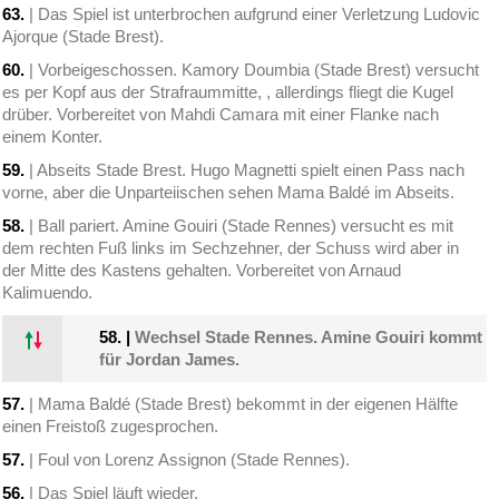
63.
| Das Spiel ist unterbrochen aufgrund einer Verletzung Ludovic
Ajorque (Stade Brest).
60.
| Vorbeigeschossen. Kamory Doumbia (Stade Brest) versucht
es per Kopf aus der Strafraummitte, , allerdings fliegt die Kugel
drüber. Vorbereitet von Mahdi Camara mit einer Flanke nach
einem Konter.
59.
| Abseits Stade Brest. Hugo Magnetti spielt einen Pass nach
vorne, aber die Unparteiischen sehen Mama Baldé im Abseits.
58.
| Ball pariert. Amine Gouiri (Stade Rennes) versucht es mit
dem rechten Fuß links im Sechzehner, der Schuss wird aber in
der Mitte des Kastens gehalten. Vorbereitet von Arnaud
Kalimuendo.
58.
|
Wechsel Stade Rennes. Amine Gouiri kommt
für Jordan James.
57.
| Mama Baldé (Stade Brest) bekommt in der eigenen Hälfte
einen Freistoß zugesprochen.
57.
| Foul von Lorenz Assignon (Stade Rennes).
56.
| Das Spiel läuft wieder.