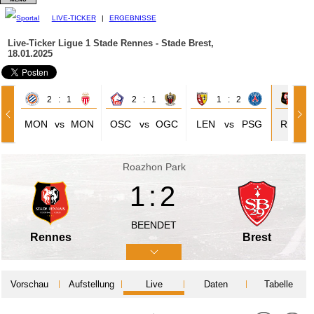
LIVE-TICKER
|
ERGEBNISSE
Live-Ticker Ligue 1
Stade Rennes - Stade Brest,
18.01.2025
2 : 1
2 : 1
1 : 2
1 
MON
vs
MON
OSC
vs
OGC
LEN
vs
PSG
REN
Roazhon Park
1:2
BEENDET
Rennes
Brest
Vorschau
Aufstellung
Live
Daten
Tabelle