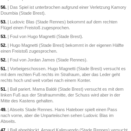
56.
| Das Spiel ist unterbrochen aufgrund einer Verletzung Kamory
Doumbia (Stade Brest).
53.
| Ludovic Blas (Stade Rennes) bekommt auf dem rechten
Flügel einen Freistoß zugesprochen.
53.
| Foul von Hugo Magnetti (Stade Brest).
52.
| Hugo Magnetti (Stade Brest) bekommt in der eigenen Hälfte
einen Freistoß zugesprochen.
52.
| Foul von Jordan James (Stade Rennes).
51.
| Vorbeigeschossen. Hugo Magnetti (Stade Brest) versucht es
mit dem rechten Fuß rechts im Strafraum, aber das Leder geht
rechts hoch und weit vorbei nach einem Konter.
51.
| Ball pariert. Mama Baldé (Stade Brest) versucht es mit dem
linken Fuß aus der Strafraummitte, der Schuss wird aber in der
Mitte des Kastens gehalten.
49.
| Abseits Stade Rennes. Hans Hateboer spielt einen Pass
nach vorne, aber die Unparteiischen sehen Ludovic Blas im
Abseits.
47.
| Ball abgeblockt. Arnaud Kalimuendo (Stade Rennes) versucht